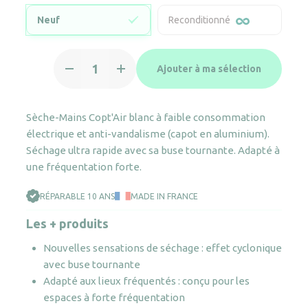
Neuf
Reconditionné
quantité
Ajouter à ma sélection
de
Sèche-
mains
Sèche-Mains Copt'Air blanc à faible consommation
Air
électrique et anti-vandalisme (capot en aluminium).
pulsé
Séchage ultra rapide avec sa buse tournante. Adapté à
Copt'Air
une fréquentation forte.
blanc
RÉPARABLE 10 ANS
MADE IN FRANCE
Les + produits
Nouvelles sensations de séchage : effet cyclonique
avec buse tournante
Adapté aux lieux fréquentés : conçu pour les
espaces à forte fréquentation