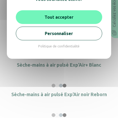
Calculez vos économies
Dans la même gamme,
découvrez également
Tout accepter
Personnaliser
Sèche-mains – Stell’Air gris métallisé
Politique de confidentialité
Sèche-mains à air pulsé Exp’Air+ Blanc
Sèche-mains à air pulsé Exp’Air noir Reborn