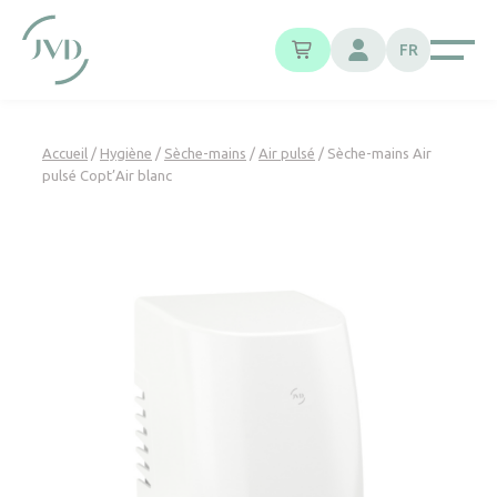
Panneau de gestion des cookies
FR
Accueil
/
Hygiène
/
Sèche-mains
/
Air pulsé
/ Sèche-mains Air
pulsé Copt’Air blanc