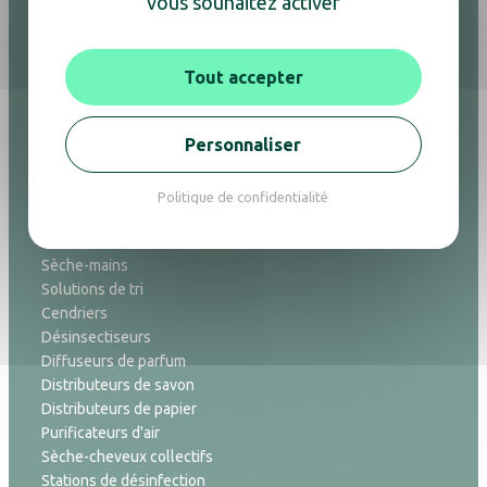
vous souhaitez activer
Plateaux d'accueil
Porte-bagages
Repassage
Tout accepter
Réveils
Lampes
Accessoires de salle de bain
Personnaliser
Corbeilles
Politique de confidentialité
Hygiène
Sèche-mains
Solutions de tri
Cendriers
Désinsectiseurs
Diffuseurs de parfum
Distributeurs de savon
Distributeurs de papier
Purificateurs d'air
Sèche-cheveux collectifs
Stations de désinfection