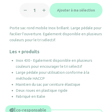
quantité
Ajouter à ma sélection
de
Porte
sac
Porte sac rond mobile Inox brillant. Large pédale pour
rond
facilier l'ouverture. Egalement disponible en plusieurs
mobile
couleurs pour le tri sélectif.
à
pédale
Les + produits
Inox
Inox 430 - Egalement disponible en plusieurs
couleurs pour encourager le tri sélectif
Large pédale pour utilisation conforme à la
méthode HACCP
Maintien du sac par ceinture élastique
Deux roues en plastique rigide
Fabriqué en Italie
Éco-responsable