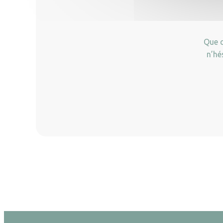
Que c
n’hé