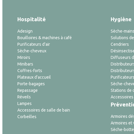
Hospitalité
Hygiène
Adesign
Sèche-main
Bouilloires & machines à café
Solutions de 
Purificateurs d'air
Cendriers
Sèche-cheveux
Désinsectis
Miroirs
Diffuseurs 
Minibars
Distributeur
Coffres-forts
Distributeur
Plateaux d'accueil
Purificateurs
Porte-bagages
Sèche-cheve
Repassage
Stations de 
Réveils
Accessoires
Lampes
Préventi
Accessoires de salle de bain
Armoires dé
Corbeilles
Armoires et 
Sèche-botte