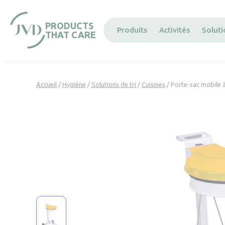
Panneau de gestion des cookies
PRODUCTS
Produits
Activités
Solut
THAT CARE
Accueil
/
Hygiène
/
Solutions de tri
/
Cuisines
/ Porte-sac mobile 