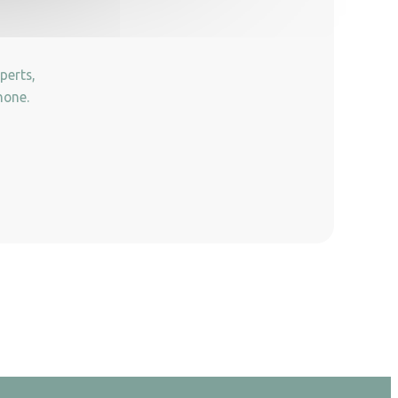
perts,
hone.