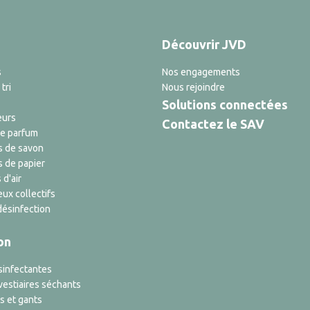
Découvrir JVD
s
Nos engagements
tri
Nous rejoindre
Solutions connectées
eurs
Contactez le SAV
de parfum
s de savon
s de papier
 d'air
ux collectifs
désinfection
on
sinfectantes
vestiaires séchants
s et gants