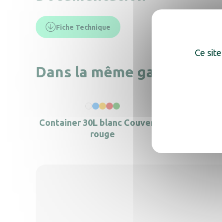
Fiche Technique
Ce site
Dans la même gamme, déc
Container 30L blanc Couvercle
Contai
rouge