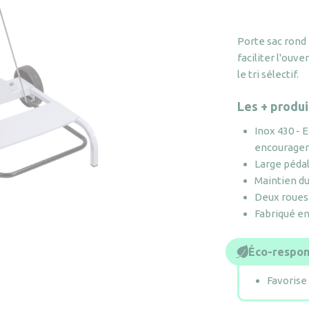
Porte sac rond
faciliter l'ouv
le tri sélectif.
Les + produi
Inox 430 - 
encourager l
Large péda
Maintien du
Deux roues 
Fabriqué en 
Éco-respon
Favorise 