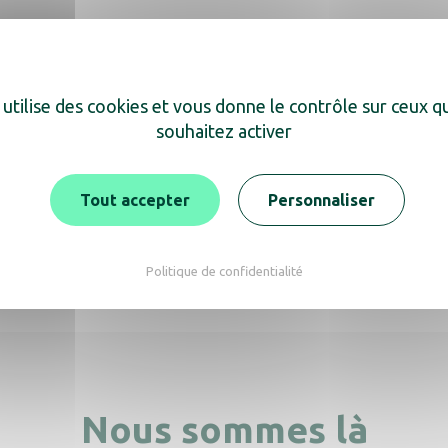
 utilise des cookies et vous donne le contrôle sur ceux 
souhaitez activer
ouvrez également
Tout accepter
Personnaliser
ner 45L blanc Couvercle
Container 70L blanc Co
blanc
bleu
Politique de confidentialité
Nous sommes là