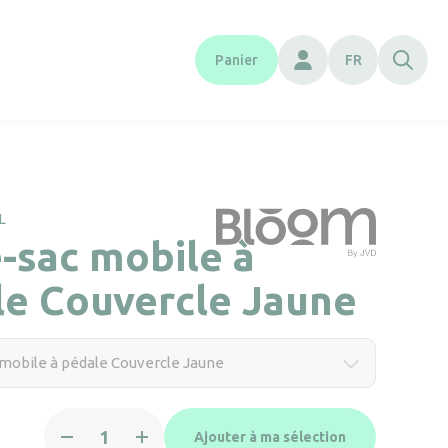
Panier
FR
L
-sac mobile à
le Couvercle Jaune
mobile à pédale Couvercle Jaune
quantité
Ajouter à ma sélection
de