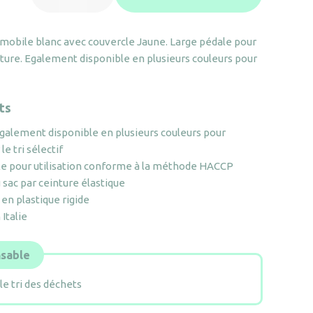
Porte-
sac
 mobile blanc avec couvercle Jaune. Large pédale pour
mobile
erture. Egalement disponible en plusieurs couleurs pour
à
pédale
Couvercle
ts
Jaune
Egalement disponible en plusieurs couleurs pour
e tri sélectif
le pour utilisation conforme à la méthode HACCP
 sac par ceinture élastique
en plastique rigide
Italie
sable
le tri des déchets