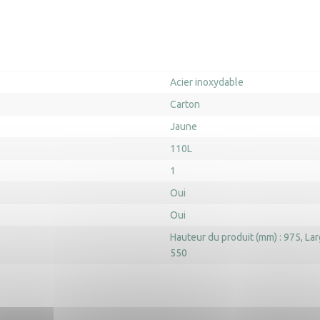
Acier inoxydable
Carton
Jaune
110L
1
Oui
Oui
Hauteur du produit (mm) : 975
Lar
550