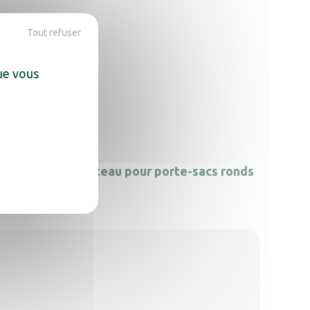
Tout refuser
que vous
uvercle
Poteau pour porte-sacs ronds