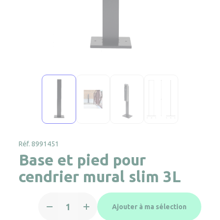
Réf. 8991451
Base et pied pour
cendrier mural slim 3L
quantité
Ajouter à ma sélection
de