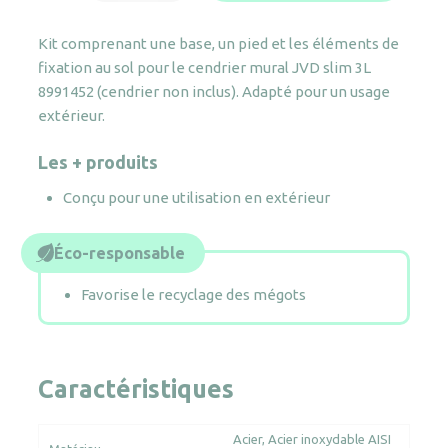
Base
et
Kit comprenant une base, un pied et les éléments de
pied
fixation au sol pour le cendrier mural JVD slim 3L
pour
8991452 (cendrier non inclus). Adapté pour un usage
cendrier
extérieur.
mural
slim
Les + produits
3L
Conçu pour une utilisation en extérieur
Éco-responsable
Favorise le recyclage des mégots
Caractéristiques
Acier
Acier inoxydable AISI