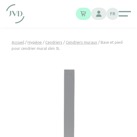
Panneau de gestion des cookies
FR
Accueil
/
Hygiène
/
Cendriers
/
Cendriers muraux
/ Base et pied
pour cendrier mural slim 3L