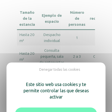
Tamaño
Número
Núme
Ejemplo de
de la
de
recomenda
espacio
estancia
personas
de Shie
Hasta 20
Despacho
1 Shie
1
m²
individual
Compa
Consulta
1 Shie
Hasta 20
pequeña, sala
2 a 3
Compact o
m²
de entrevistas
Shie
Denegar todas las cookies
Sala de
reuniones,
Este sitio web usa cookies y te
20 a 60
oficina
3 a 10
1 Shie
permite controlar las que deseas
m²
compartida,
recepción,
activar
sala de espera
Open space,