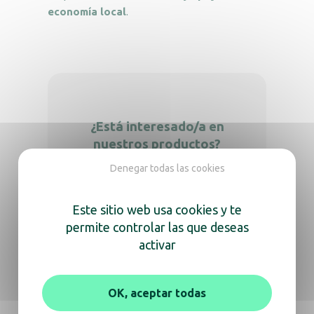
economía local
.
¿Está interesado/a en
nuestros productos?
Denegar todas las cookies
[Contacte con un asesor de JVD]
Este sitio web usa cookies y te
permite controlar las que deseas
activar
OK, aceptar todas