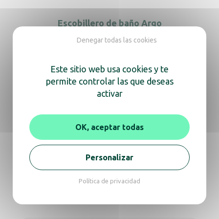
Escobillero de baño Argo
Denegar todas las cookies
Este sitio web usa cookies y te
Soporte escobilla inox 304 + silicona
permite controlar las que deseas
activar
OK, aceptar todas
Soporte escobilla inox de pie + silicona
Personalizar
Política de privacidad
Escobilla de WC de repuesto negra