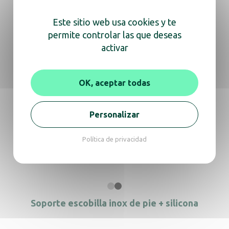
Soporte escobilla inox 304 cepillado +
Este sitio web usa cookies y te
silicona
permite controlar las que deseas
activar
OK, aceptar todas
Soporte escobilla inox 304 inox brillo
Personalizar
Política de privacidad
Soporte escobilla inox 304 negro mate
Soporte escobilla inox de pie + silicona