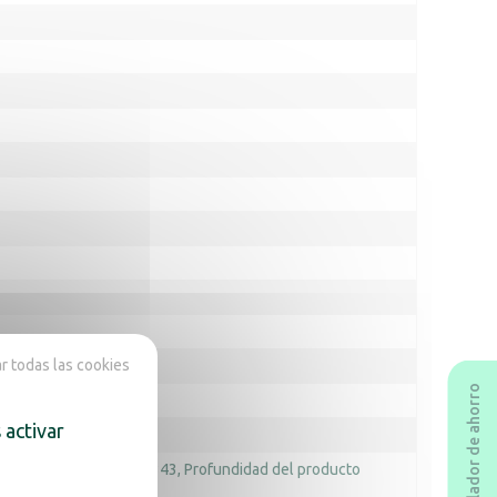
 todas las cookies
Calculador de ahorro
 activar
o del producto (mm) : 343
Profundidad del producto