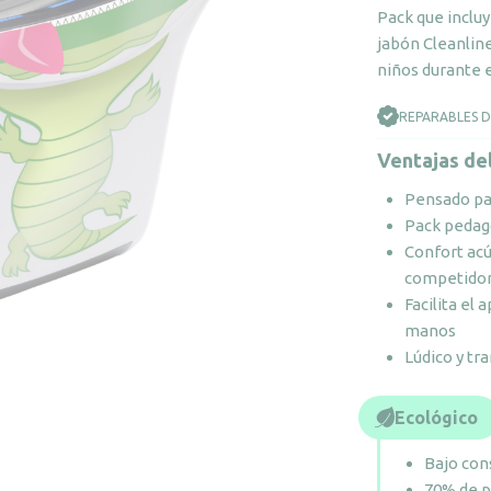
Pack que inclu
jabón Cleanlin
niños durante 
REPARABLES 
Ventajas de
Pensado par
Pack pedagó
Confort acú
competido
Facilita el
manos
Lúdico y tr
Ecológico
Bajo con
70% de p