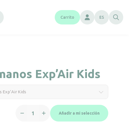
Carrito
ES
anos Exp’Air Kids
 Exp’Air Kids
Secamanos
Añadir a mi selección
Exp'Air
Kids