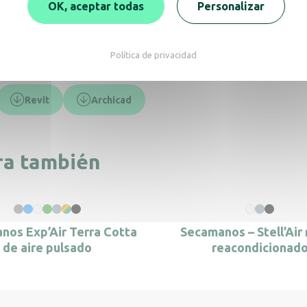
OK, aceptar todas
Personalizar
Política de privacidad
Revit
Archicad
ra también
nos Exp’Air Terra Cotta
Secamanos – Stell’Air
de aire pulsado
reacondicionad