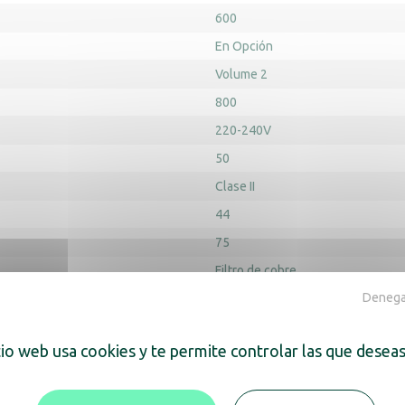
600
En Opción
Volume 2
800
220-240V
50
Clase II
44
75
Filtro de cobre
Denegar
Sí
Sí
tio web usa cookies y te permite controlar las que deseas
Sí
Alto del producto (mm) : 430
Anch
(mm) : 237