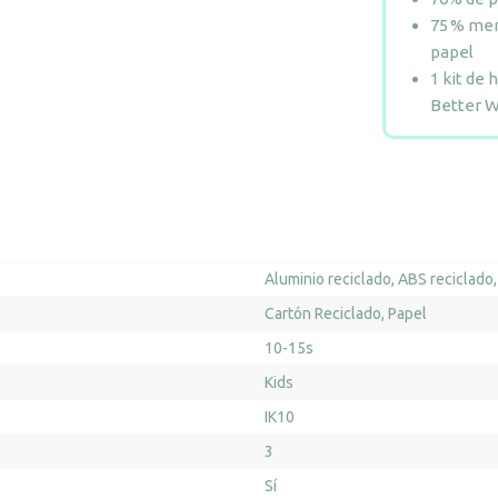
75 % men
papel
1 kit de 
Better W
Aluminio reciclado
ABS reciclado
Cartón Reciclado
Papel
10-15s
Kids
IK10
3
Sí