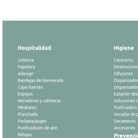
Hospitalidad
Higiene
Linterna
Ceniceros
Papelera
Destructore
Adesign
Difusores
Bandejas de bienvenida
Dispensador
Cajas fuertes
Dispensador
Espejos
Estación des
Hervidores y cafeteras
Soluciones d
Minibares
Purificadors 
Planchado
Secador de p
Portaequipajes
Secamanos
Purificadores de aire
Accesorios
Relojes
Prevenci