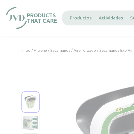
Panel de gestión de cookies
PRODUCTS
Productos
Actividades
S
THAT CARE
Inicio
/
Higiene
/
Secamanos
/
Aire forzado
/ Secamanos Exp’Air 