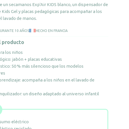
cantidad
ye un secamanos Exp'Air KIDS blanco, un dispensador de
e Kids Gel y placas pedagógicas para acompañar a los
el lavado de manos.
DURANTE 10 AÑOS
HECHO EN FRANCIA
l producto
a los niños
gico: jabón + placas educativas
stico: 50 % más silencioso que los modelos
res
 aprendizaje: acompaña a los niños en el lavado de
anquilizador: un diseño adaptado al universo infantil
sumo eléctrico
lástico reciclado