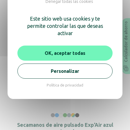
Documentación
Denegar todas las cookies
Este sitio web usa cookies y te
Manual de instrucciones
Ficha técnica
Calculador de ahorro
permite controlar las que deseas
Revit
Archicad
activar
OK, aceptar todas
En la misma gama, descubra
también
Personalizar
Política de privacidad
Secamanos Copt’Air negro
Secamanos de aire pulsado Exp’Air azul