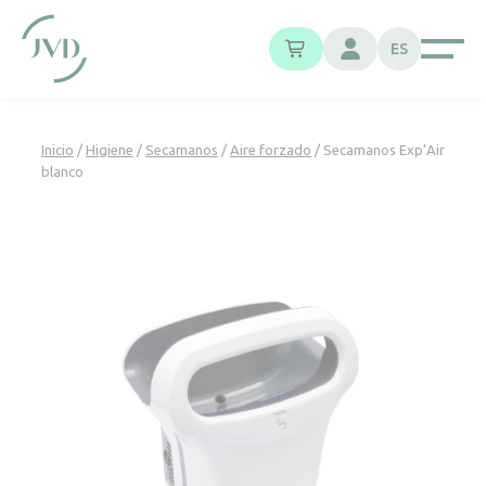
Panel de gestión de cookies
ES
Inicio
/
Higiene
/
Secamanos
/
Aire forzado
/ Secamanos Exp’Air
blanco