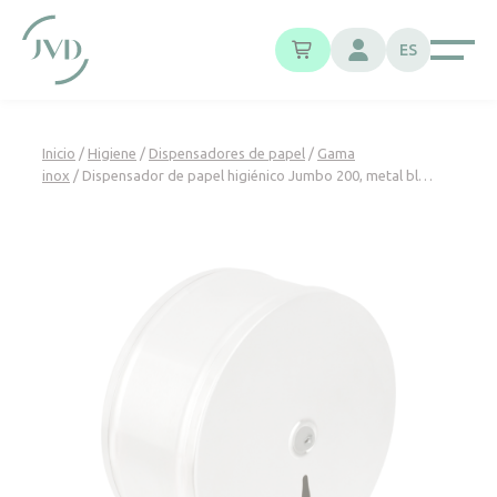
Panel de gestión de cookies
ES
Inicio
/
Higiene
/
Dispensadores de papel
/
Gama
inox
/ Dispensador de papel higiénico Jumbo 200, metal bl…