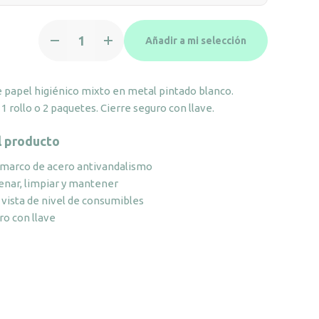
Dispensador
Añadir a mi selección
de
papel
higiénico
 papel higiénico mixto en metal pintado blanco.
mixto
1 rollo o 2 paquetes. Cierre seguro con llave.
en
metal
l producto
pintado
marco de acero antivandalismo
blanco
llenar, limpiar y mantener
cantidad
vista de nivel de consumibles
ro con llave