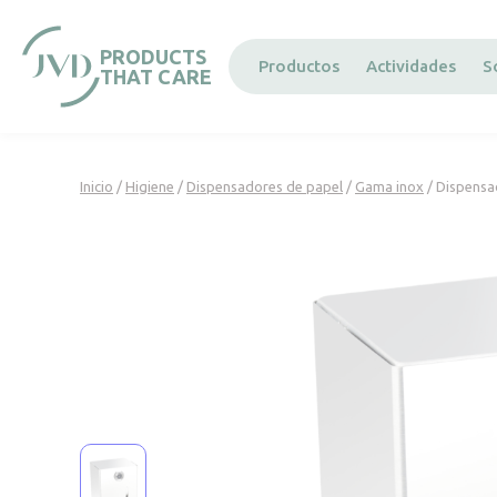
Panel de gestión de cookies
PRODUCTS
Productos
Actividades
S
THAT CARE
Inicio
/
Higiene
/
Dispensadores de papel
/
Gama inox
/ Dispensa