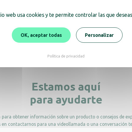
tio web usa cookies y te permite controlar las que deseas
ensador de toallas de
Dispensador de toall
no en metal blanco
mano en acero inoxi
OK, aceptar todas
Personalizar
cepillado
Política de privacidad
Estamos aquí
para ayudarte
a para obtener información sobre un producto o consejos de exp
 en contactarnos para una videollamada o una conversación te