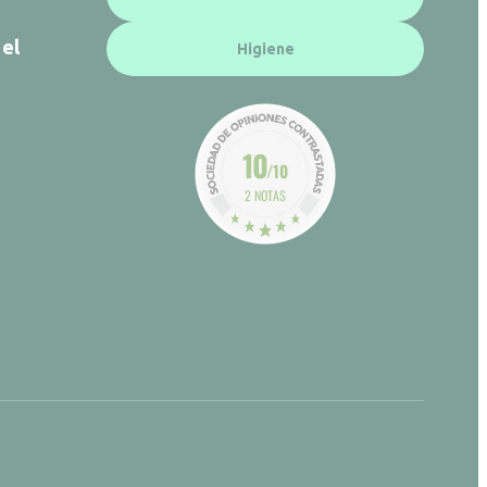
 el
Higiene
10
/10
2 NOTAS