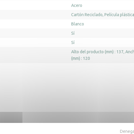
Acero
Cartón Reciclado
Película plástic
Blanco
Sí
Sí
Alto del producto (mm) : 137
Anch
(mm) : 120
ra también
Denegar