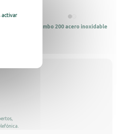
 activar
as de
Jumbo 200 acero inoxidable
dable
ertos,
lefónica.