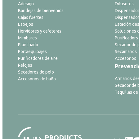
Adesign
Difusores
Bandejas de bienvenida
Dispensador
Cajas fuertes
Dispensador
Espejos
Estación des
Hervidores y cafeteras
Soluciones d
Minibares
Purificadors 
Planchado
Secador de p
Portaequipajes
Secamanos
Purificadores de aire
Accesorios
Relojes
Prevenci
Secadores de pelo
Armarios de
Accesorios de baño
Secador de 
Taquillas de
PRODUCTS