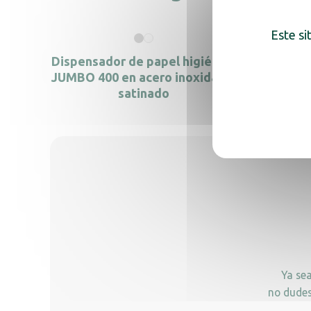
Este si
Dispensador de papel higiénico
Disp
JUMBO 400 en acero inoxidable
ma
satinado
Ya se
no dudes