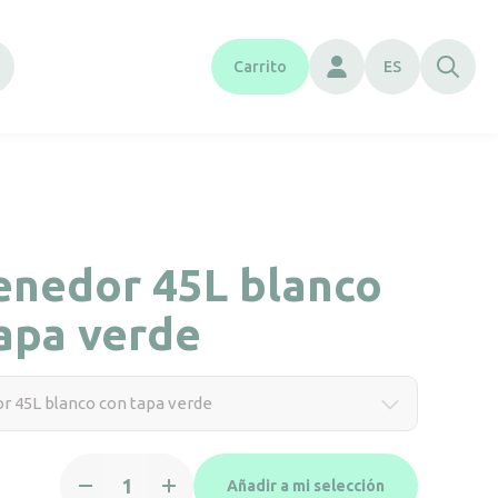
Carrito
ES
enedor 45L blanco
apa verde
r 45L blanco con tapa verde
Contenedor
Añadir a mi selección
45L