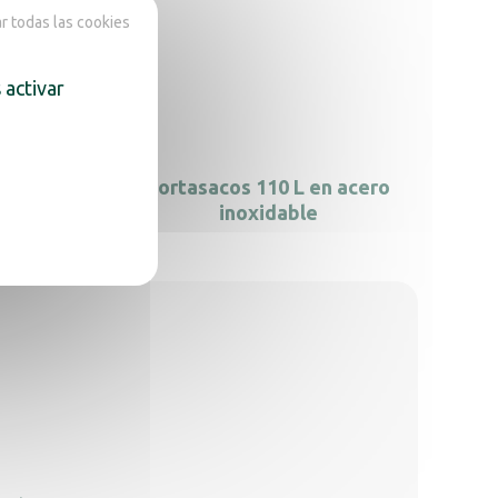
 todas las cookies
 activar
dal de
Portasacos 110 L en acero
dable
inoxidable