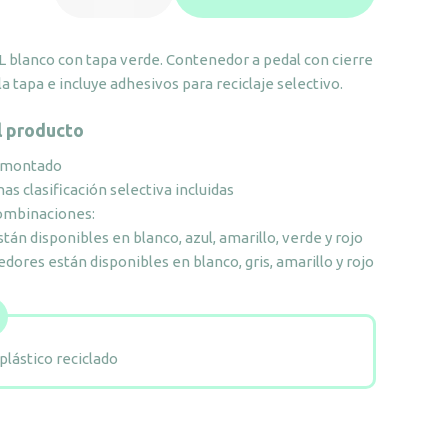
blanco
con
 blanco con tapa verde. Contenedor a pedal con cierre
tapa
a tapa e incluye adhesivos para reciclaje selectivo.
verde
cantidad
l producto
 montado
as clasificación selectiva incluidas
combinaciones:
stán disponibles en blanco, azul, amarillo, verde y rojo
dores están disponibles en blanco, gris, amarillo y rojo
plástico reciclado