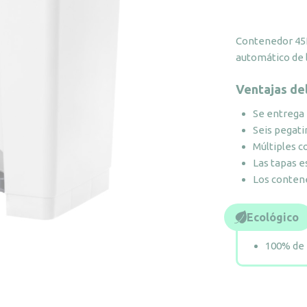
Contenedor 45L
automático de l
Ventajas de
Se entrega
Seis pegatin
Múltiples 
Las tapas e
Los contene
Ecológico
100% de 