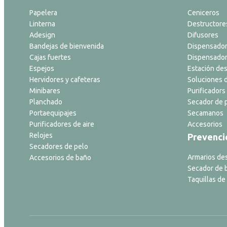
Papelera
Ceniceros
Linterna
Destructore
Adesign
Difusores
Bandejas de bienvenida
Dispensador
Cajas fuertes
Dispensador
Espejos
Estación des
Hervidores y cafeteras
Soluciones d
Minibares
Purificadors 
Planchado
Secador de p
Portaequipajes
Secamanos
Purificadores de aire
Accesorios
Relojes
Prevenci
Secadores de pelo
Armarios de
Accesorios de baño
Secador de 
Taquillas de