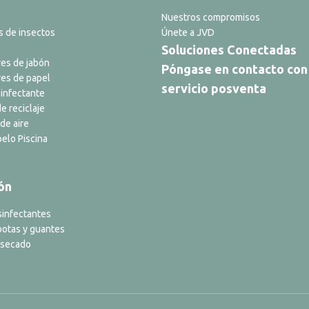
Nuestros compromisos
s de insectos
Únete a JVD
Soluciones Conectadas
es de jabón
Póngase en contacto con
es de papel
servicio posventa
infectante
e reciclaje
de aire
elo Piscina
ón
sinfectantes
botas y guantes
 secado