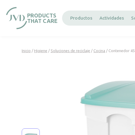
Panel de gestión de cookies
PRODUCTS
Productos
Actividades
S
THAT CARE
Inicio
/
Higiene
/
Soluciones de reciclaje
/
Cocina
/ Contenedor 45