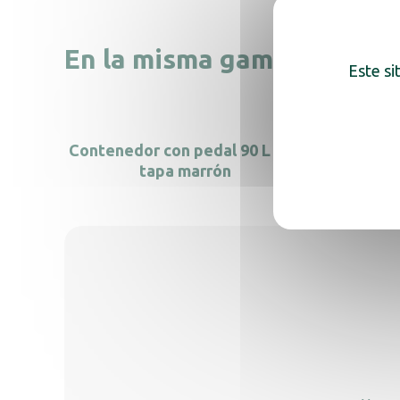
En la misma gama, descub
Este si
Contenedor con pedal 90 L con
Conte
tapa marrón
11