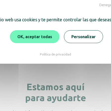
Denegar
ra también
tio web usa cookies y te permite controlar las que deseas
OK, aceptar todas
Personalizar
nedor móvil a pedal de
Contenedor móvil a pe
0L en metal blanco
110L en acero inoxi
Política de privacidad
Estamos aquí
para ayudarte