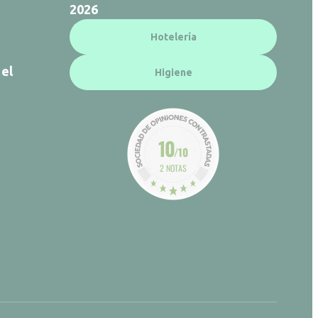
2026
Hotelería
 el
Higiene
10
/10
2 NOTAS