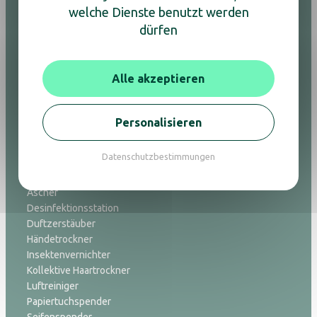
welche Dienste benutzt werden
Minibars
dürfen
Safes
Spiegel
Weck- und Ladestationen
Wasserkocher und Kaffeemaschinen
Alle akzeptieren
Willkommenstabletts
Badezimmeraccesoires
Personalisieren
Hygiene
Datenschutzbestimmungen
Abfalltrennungslösungen
Ascher
Desinfektionsstation
Duftzerstäuber
Händetrockner
Insektenvernichter
Kollektive Haartrockner
Luftreiniger
Papiertuchspender