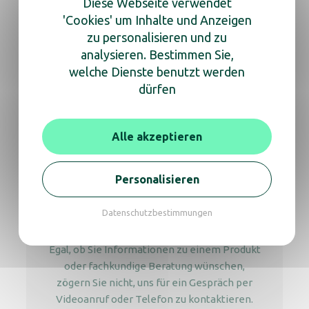
Brauner Deckel für 40L
Diese Webseite verwendet
Metallsortierbehälter
'Cookies' um Inhalte und Anzeigen
zu personalisieren und zu
analysieren. Bestimmen Sie,
welche Dienste benutzt werden
dürfen
Blauer Deckel für 60L Metallkollektor
Alle akzeptieren
Personalisieren
Wir sind für Sie da
um Ihnen zu helfen
Datenschutzbestimmungen
Egal, ob Sie Informationen zu einem Produkt
oder fachkundige Beratung wünschen,
zögern Sie nicht, uns für ein Gespräch per
Videoanruf oder Telefon zu kontaktieren.