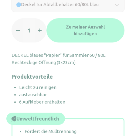
Deckel für Abfallbehälter 60/80L blau
Deckel
Zu meiner Auswahl
für
hinzufügen
Abfallbehälter
60/80L
blau
DECKEL blaues "Papier" für Sammler 60 / 80L.
Menge
Rechteckige Öffnung (3x23cm).
Produktvorteile
Leicht zu reinigen
austauschbar
6 Aufkleber enthalten
Umweltfreundlich
Fördert die Mülltrennung