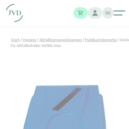
Cookie-Einstellungen
DE
Start
/
Hygiene
/
Abfalltrennungslösungen
/
Publikumsbereiche
/ Deck
für Abfallbehälter 60/80L blau