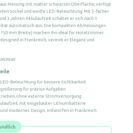
enge
aus Messing mit matter schwarzer Oberfläche, verfügt
bilen Sockel und weiße LED-Beleuchtung. Mit 5-facher
nd 3 Jahren Akkulaufzeit schaltet er sich nach 3
ivität automatisch aus. Die kompakten Abmessungen
150 mm Breite) machen ihn ideal für Hotelzimmer.
designed in Frankreich, vereint er Eleganz und
ARIERBAR
eile
 LED-Beleuchtung für bessere Sichtbarkeit
rgrößerung für präzise Aufgaben
trieben, ohne externe Stromversorgung
ulaufzeit mit eingebauter Lithiumbatterie
 und modernes Design, entworfen in Frankreich
ndlich