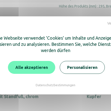
Höhe des Produkts (mm) : 295
Bre
Ve
e Webseite verwendet 'Cookies' um Inhalte und Anzeig
sieren und zu analysieren. Bestimmen Sie, welche Diens
werden dürfen
cken Sie auch
Alle akzeptieren
Personalisieren
Datenschutzbestimmungen
ßerungsspiegel Fiesta
Standspiegel Fiesta 
it Standfuß, chrom
Kupfer