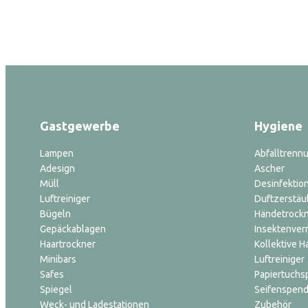
Gastgewerbe
Hygiene
Lampen
Abfalltrenn
Adesign
Ascher
Müll
Desinfektion
Luftreiniger
Duftzerstäu
Bügeln
Händetrock
Gepäckablagen
Insektenver
Haartrockner
Kollektive H
Minibars
Luftreiniger
Safes
Papiertuchs
Spiegel
Seifenspend
Weck- und Ladestationen
Zubehör