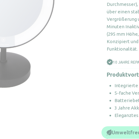
M
Durchmesser), 
über einen sta
Vergrößerung u
Minuten Inakt
(295 mm Höhe, 
Konzipiert und 
Funktionalität.
10 JAHRE REP
Produktvort
Integrierte
5-fache Ve
Batteriebe
3 Jahre Akk
Eleganztes
Umweltfreu