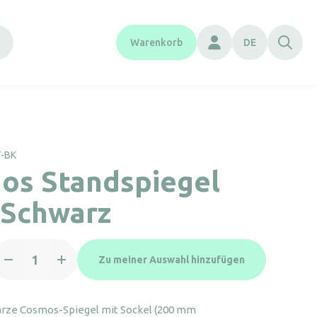
Warenkorb
DE
T-BK
os Standspiegel
 Schwarz
osmos
Zu meiner Auswahl hinzufügen
tandspiegel
att
chwarz
rze Cosmos-Spiegel mit Sockel (200 mm