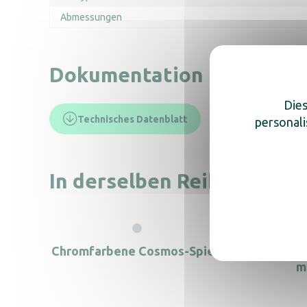
Abmessungen
Dokumentation
Dies
Technisches Datenblatt
personali
In derselben Reihe, entde
Chromfarbene Cosmos-Spiegel
Vergrö
m