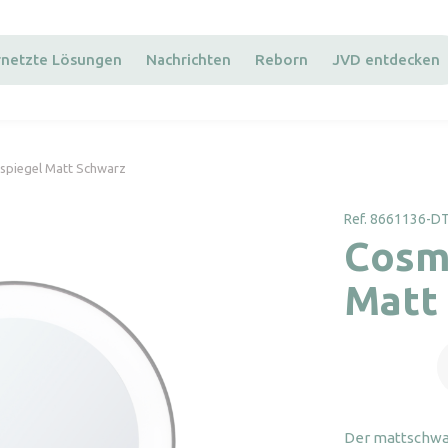
rnetzte Lösungen
Nachrichten
Reborn
JVD entdecken
spiegel Matt Schwarz
Ref. 8661136-D
Cosm
Matt
C
S
M
S
Der mattschwa