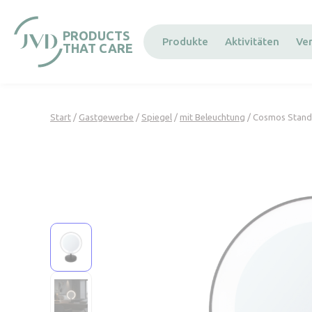
Cookie-Einstellungen
PRODUCTS
Produkte
Aktivitäten
Ve
THAT CARE
Start
/
Gastgewerbe
/
Spiegel
/
mit Beleuchtung
/ Cosmos Stand