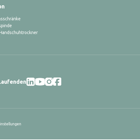
on
nsschränke
spinde
d Handschuhtrockner
 Laufenden
instellungen