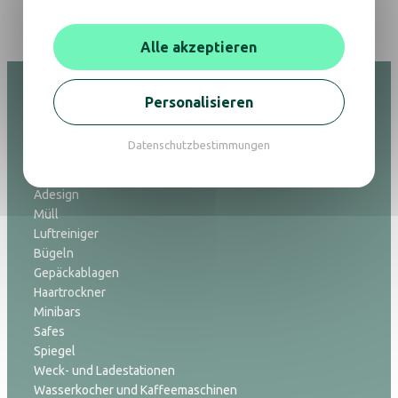
Alle akzeptieren
Personalisieren
Gastgewerbe
Datenschutzbestimmungen
Lampen
Adesign
Müll
Luftreiniger
Bügeln
Gepäckablagen
Haartrockner
Minibars
Safes
Spiegel
Weck- und Ladestationen
Wasserkocher und Kaffeemaschinen