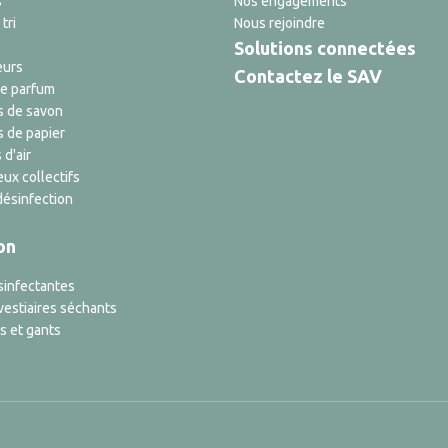
s
Nos engagements
tri
Nous rejoindre
Solutions connectées
eurs
Contactez le SAV
de parfum
s de savon
s de papier
 d'air
ux collectifs
désinfection
on
sinfectantes
vestiaires séchants
s et gants