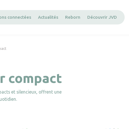
ions connectées
Actualités
Reborn
Découvrir JVD
pact
ir compact
pacts et silencieux, offrent une
uotidien.