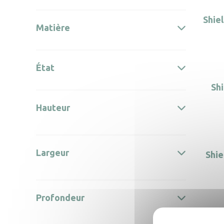
Shie
Matière
État
Sh
Hauteur
Largeur
Shie
Profondeur
Shi