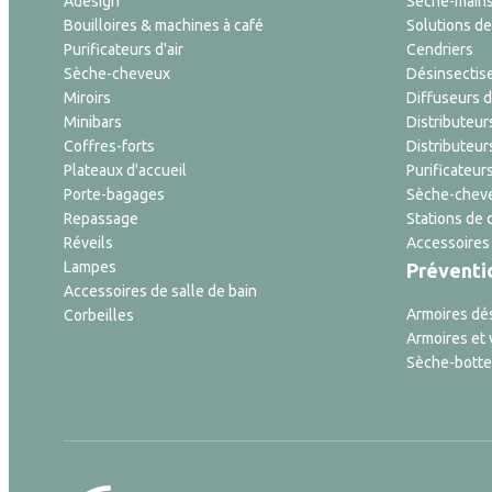
Adesign
Sèche-main
Bouilloires & machines à café
Solutions de 
Purificateurs d'air
Cendriers
Sèche-cheveux
Désinsectis
Miroirs
Diffuseurs 
Minibars
Distributeur
Coffres-forts
Distributeur
Plateaux d'accueil
Purificateurs
Porte-bagages
Sèche-cheve
Repassage
Stations de 
Réveils
Accessoires
Lampes
Préventi
Accessoires de salle de bain
Armoires dé
Corbeilles
Armoires et 
Sèche-botte