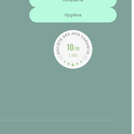
Hôtellerie
Hygiène
10
/10
2 AVIS