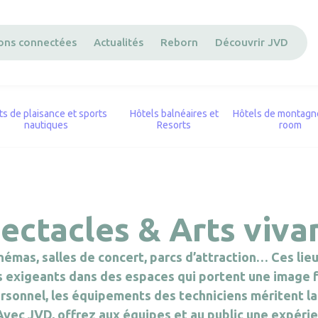
ions connectées
Actualités
Reborn
Découvrir JVD
ts de plaisance et sports
Hôtels balnéaires et
Hôtels de montagne
nautiques
Resorts
room
ectacles & Arts viva
némas, salles de concert, parcs d’attraction… Ces li
cs exigeants dans des espaces qui portent une image 
ersonnel, les équipements des techniciens méritent l
vec JVD, offrez aux équipes et au public une expéri