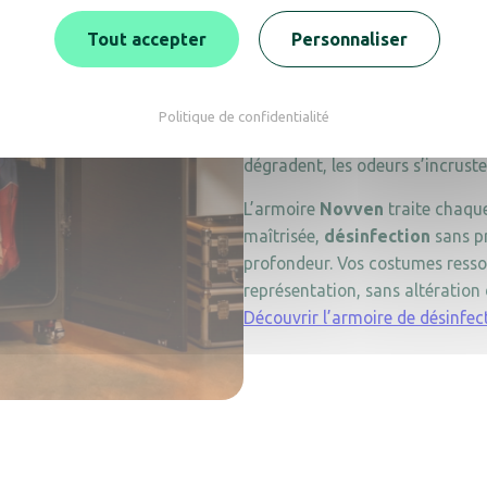
Un costume de scène peut représ
milliers d’euros. Broderies, mat
Tout accepter
Personnaliser
peuvent pas passer en machine 
Pourtant, portés plusieurs heure
Politique de confidentialité
intégralement la transpiration d
dégradent, les odeurs s’incruste
L’armoire
Novven
traite chaqu
maîtrisée,
désinfection
sans p
profondeur. Vos costumes ressor
représentation, sans altération 
Découvrir l’armoire de désinfec