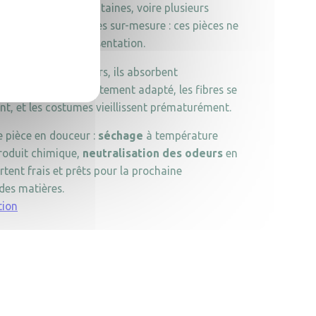
enter plusieurs centaines, voire plusieurs
ières délicates, coupes sur-mesure : ces pièces ne
entre chaque représentation.
s sous les projecteurs, ils absorbent
es artistes.Sans traitement adapté, les fibres se
nt, et les costumes vieillissent prématurément.
e pièce en douceur :
séchage
à température
roduit chimique,
neutralisation des odeurs
en
tent frais et prêts pour la prochaine
des matières.
tion