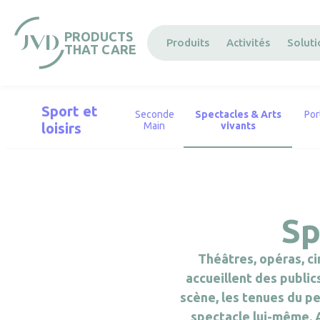
Panneau de gestion des cookies
PRODUCTS
Produits
Activités
Solut
THAT CARE
Sport et
Seconde
Spectacles & Arts
Por
loisirs
Main
vivants
Sp
Théâtres, opéras, ci
accueillent des publi
scène, les tenues du p
spectacle lui-même. A