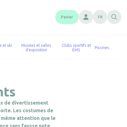
Panier
FR
 et ski
Musées et salles
Clubs sportifs et
Piscines
d’exposition
EMS
nts
eux de divertissement
forte. Les costumes de
a même attention que le
ence sans fausse note.