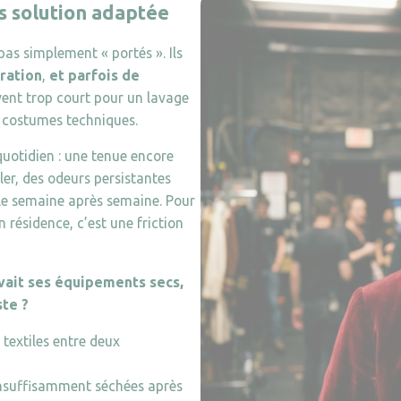
s solution adaptée
as simplement « portés ». Ils
ration
,
et parfois de
uvent trop court pour un lavage
s costumes techniques.
quotidien : une tenue encore
er, des odeurs persistantes
ule semaine après semaine. Pour
 résidence, c’est une friction
vait ses équipements secs,
ste ?
 textiles entre deux
insuffisamment séchées après