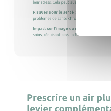
leur stress. Cela peut aussi nuire à leur motiv
Risques pour la santé
: L’exposition répété
problèmes de santé chroniques, surtout pou
Impact sur l’image du cabinet
: Un environ
soins, réduisant ainsi la fidélisation
Prescrire un air plu
levier complémenta