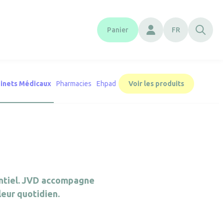
Panier
FR
inets Médicaux
Pharmacies
Ehpad
Voir les produits
entiel. JVD accompagne
leur quotidien.