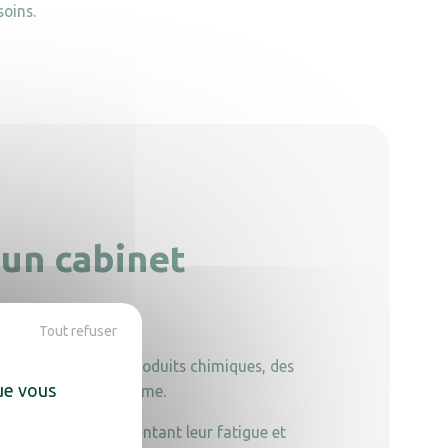
soins.
 un cabinet
Tout refuser
 soit à cause des produits chimiques, des
que vous
 leur santé à long terme.
oncentration, augmentant leur fatigue et