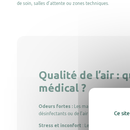
de soin, salles d’attente ou zones techniques.
Qualité de l’air :
médical ?
Odeurs fortes :
Les mauvaises odeurs dans 
Ce site
désinfectants ou de l’air vicié. Elles affecte
Stress et inconfort
: Les soignants, exposé