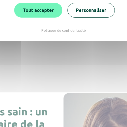
ation et à leur efficacité au travail.
Tout accepter
Personnaliser
e à des substances chimiques mal ventilées peut entraîner des trou
r ceux qui travaillent de manière prolongée dans un même espa
Politique de confidentialité
nement malodorant dégrade l’expérience des patients et peut af
s sain : un
ire de la