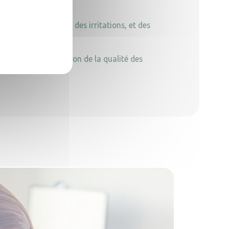
bles respiratoires, des irritations, et des
ce.
fecter leur perception de la qualité des