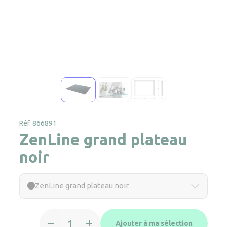
Réf. 866891
ZenLine grand plateau
noir
ZenLine grand plateau noir
quantité
Ajouter à ma sélection
de