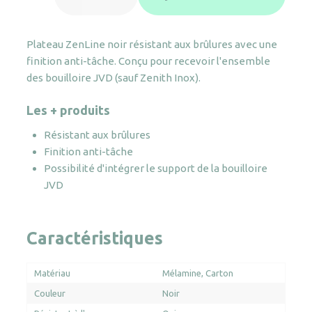
ZenLine
grand
Plateau ZenLine noir résistant aux brûlures avec une
plateau
finition anti-tâche. Conçu pour recevoir l'ensemble
noir
des bouilloire JVD (sauf Zenith Inox).
Les + produits
Résistant aux brûlures
Finition anti-tâche
Possibilité d'intégrer le support de la bouilloire
JVD
Caractéristiques
Matériau
Mélamine
Carton
Couleur
Noir