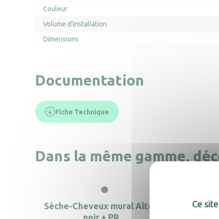
Couleur
Volume d'installation
Dimensions
Documentation
Fiche Technique
Dans la même gamme, déc
Ce site
Sèche-Cheveux mural Alteo
Sèche-
noir + PR