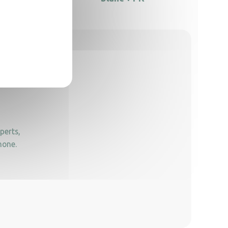
perts,
hone.