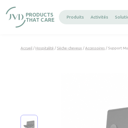
Panneau de gestion des cookies
PRODUCTS
Produits
Activités
Solut
THAT CARE
Accueil
/
Hospitalité
/
Sèche-cheveux
/
Accessoires
/ Support Mu