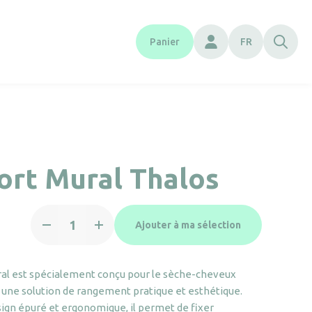
Panier
FR
ort Mural Thalos
quantité
Ajouter à ma sélection
de
Support
Mural
al est spécialement conçu pour le sèche-cheveux
Thalos
t une solution de rangement pratique et esthétique.
sign épuré et ergonomique, il permet de fixer