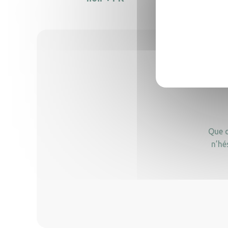
Que c
n’hé