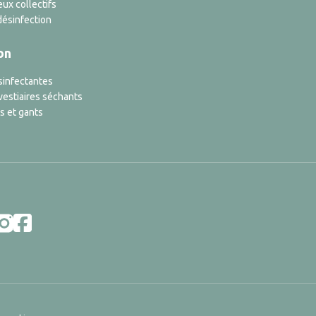
ux collectifs
désinfection
on
sinfectantes
vestiaires séchants
s et gants