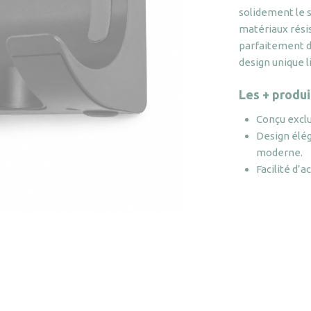
solidement le s
matériaux résis
parfaitement da
design unique l
Les + produi
Conçu exclu
Design élég
moderne.
Facilité d’a