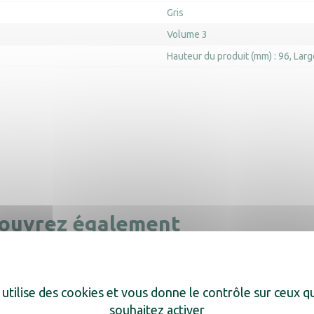
Gris
Volume 3
Hauteur du produit (mm) : 96
Larg
ouvrez également
 utilise des cookies et vous donne le contrôle sur ceux 
Cheveux support mural
Sèche-Cheveux Alteo 
souhaitez activer
Clipper blanc
Support