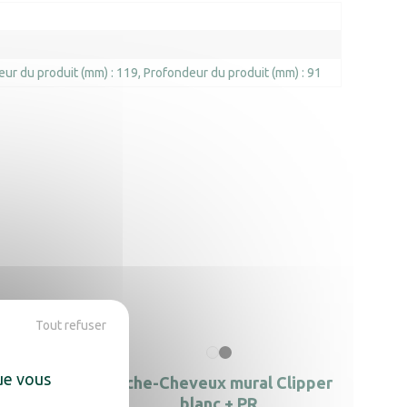
eur du produit (mm) : 119
Profondeur du produit (mm) : 91
Tout refuser
que vous
noir +
Sèche-Cheveux mural Clipper
blanc + PR