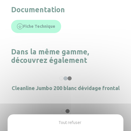
Documentation
Fiche Technique
Dans la même gamme,
découvrez également
Cleanline Jumbo 200 blanc dévidage frontal
Dévidoir central Mini Cleanline blanc
Tout refuser