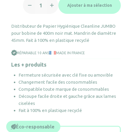
Ajouter à ma sélection
de
Distributeur
Cleanline
Distributeur de Papier Hygiénique Cleanline JUMBO
Jumbo
pour bobine de 400m noir mat. Mandrin de diamètre
400
45mm. Fait à 100% en plastique recyclé
noir
RÉPARABLE 10 ANS
MADE IN FRANCE
Les + produits
Fermeture sécurisée avec clé fixe ou amovible
Changement facile des consommables
Compatible toute marque de consommables
Découpe facile droite et gauche grâce aux lames
ciselées
Fait à 100% en plastique recyclé
Éco-responsable