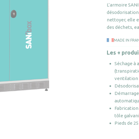
L’armoire SANIb
désodorisation 
nettoyer, elle 
des déchets, eau
MADE IN FRA
Les + produi
Séchage à a
(transpirat
ventilation
Désodorisat
Démarrage 
automatiqu
Fabrication
tôle galvan
Pieds de 2