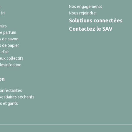
s
Nos engagements
tri
Nous rejoindre
Solutions connectées
eurs
Contactez le SAV
de parfum
s de savon
s de papier
 d'air
ux collectifs
désinfection
on
sinfectantes
vestiaires séchants
s et gants