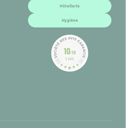
Hôtellerie
Hygiène
10
/10
2 AVIS