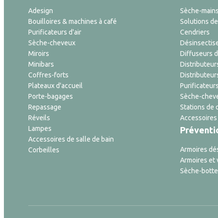
Adesign
Sèche-main
Bouilloires & machines à café
Solutions de 
Purificateurs d'air
Cendriers
Sèche-cheveux
Désinsectis
Miroirs
Diffuseurs 
Minibars
Distributeur
Coffres-forts
Distributeur
Plateaux d'accueil
Purificateurs
Porte-bagages
Sèche-cheve
Repassage
Stations de 
Réveils
Accessoires
Lampes
Préventi
Accessoires de salle de bain
Armoires dé
Corbeilles
Armoires et 
Sèche-botte