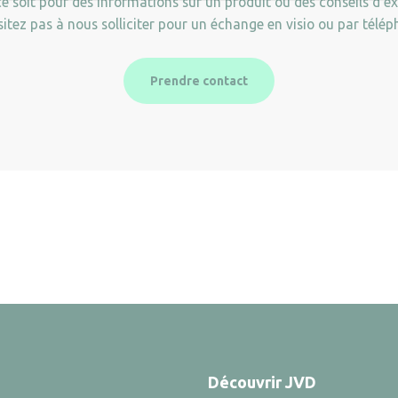
e soit pour des informations sur un produit ou des conseils d’ex
sitez pas à nous solliciter pour un échange en visio ou par télép
Prendre contact
Découvrir JVD