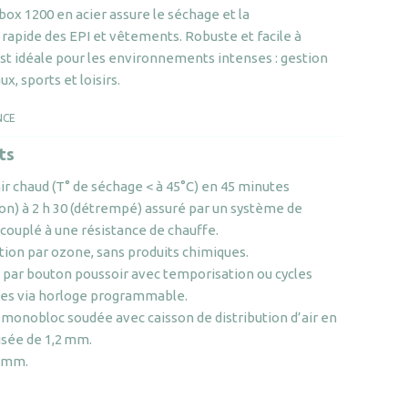
SANIbox
ox 1200 en acier assure le séchage et la
1200
rapide des EPI et vêtements. Robuste et facile à
est idéale pour les environnements intenses : gestion
x, sports et loisirs.
NCE
ts
ir chaud (T° de séchage < à 45°C) en 45 minutes
ion) à 2 h 30 (détrempé) assuré par un système de
 couplé à une résistance de chauffe.
ion par ozone, sans produits chimiques.
par bouton poussoir avec temporisation ou cycles
es via horloge programmable.
 monobloc soudée avec caisson de distribution d’air en
isée de 1,2 mm.
5 mm.