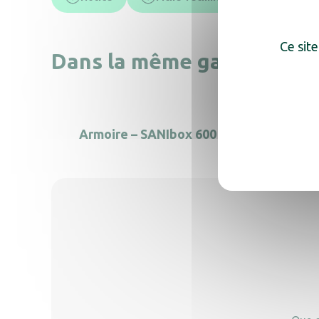
Ce site
Dans la même gamme, déc
Armoire – SANIbox 600