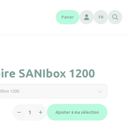
Panier
FR
ire SANIbox 1200
Ibox 1200
quantité
Ajouter à ma sélection
de
Armoire