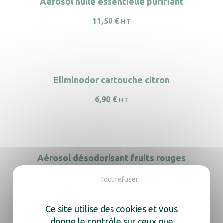
Aérosol huile essentielle purifiant
11,50
€
HT
Eliminodor cartouche citron
6,90
€
HT
Aérosol désodorisant fruits rouges
8,50
€
HT
Tout refuser
Ce site utilise des cookies et vous
donne le contrôle sur ceux que