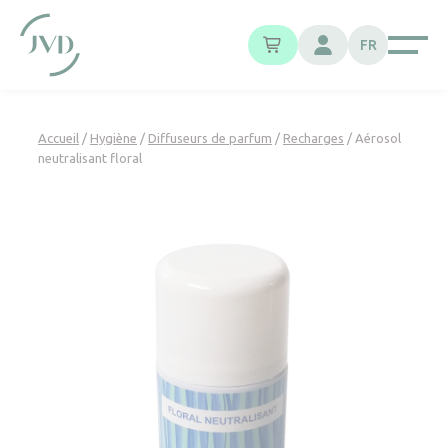
Panneau de gestion des cookies
FR
Accueil
/
Hygiène
/
Diffuseurs de parfum
/
Recharges
/ Aérosol
neutralisant floral