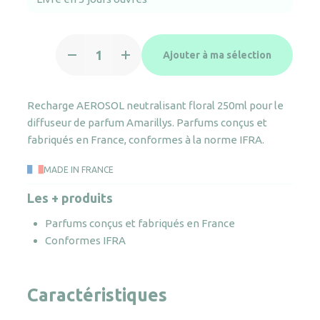
quantité
Ajouter à ma sélection
de
Aérosol
neutralisant
Recharge AEROSOL neutralisant floral 250ml pour le
floral
diffuseur de parfum Amarillys. Parfums conçus et
fabriqués en France, conformes à la norme IFRA.
MADE IN FRANCE
Les + produits
Parfums conçus et fabriqués en France
Conformes IFRA
Caractéristiques