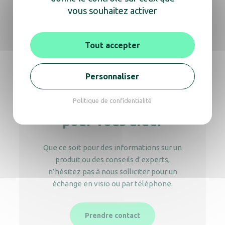
vous souhaitez activer
Aérosol vent frais
8,50
€
HT
Tout accepter
Personnaliser
Politique de confidentialité
Nous sommes là
pour vous aider
Que ce soit pour des informations sur un
produit ou des conseils d’experts,
n’hésitez pas à nous solliciter pour un
échange en visio ou par téléphone.
Prendre contact