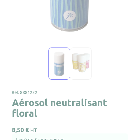
Réf. 8881232
Aérosol neutralisant
floral
8,50
€
HT
Livré en 5 jours ouvrés