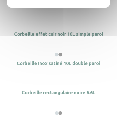
Coffre-fort Iconic à ouverture par le haut
Corbeille effet cuir noir 10L simple paroi
Corbeille Inox satiné 10L double paroi
Corbeille rectangulaire noire 6.6L