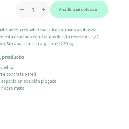
Soporte
Añadir a mi selección
para
maletas
con
aletas con respaldo metálico cromado y tubos de
respaldo
te está equipado con 4 cintas de alta resistencia y 2
metálico
ión. Su capacidad de carga es de 220 kg.
cromado
cantidad
l producto
espaldo
se contra la pared
 espacio en posición plegada
 negro mate