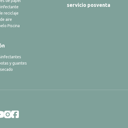
es de papel
servicio posventa
infectante
e reciclaje
de aire
elo Piscina
ón
sinfectantes
botas y guantes
 secado