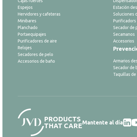
Cajas fuertes
Dispensador
Espejos
Estación des
Hervidores y cafeteras
Soluciones d
Minibares
Purificadors 
Planchado
Secador de p
Portaequipajes
Secamanos
Purificadores de aire
Accesorios
Relojes
Prevenci
Secadores de pelo
Armarios de
Accesorios de baño
Secador de 
Taquillas de
PRODUCTS
Mantente al día
THAT CARE