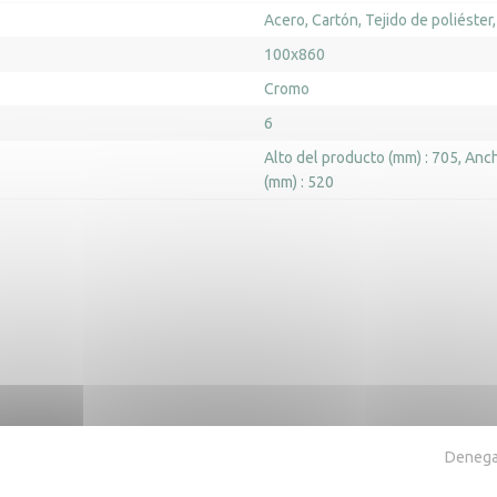
Acero
Cartón
Tejido de poliéster
100x860
Cromo
6
Alto del producto (mm) : 705
Anch
(mm) : 520
ra también
Denegar