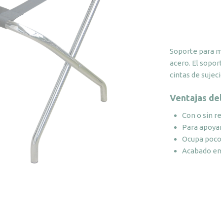
Soporte para m
acero. El sopor
cintas de sujec
Ventajas de
Con o sin r
Para apoyar
Ocupa poco
Acabado en