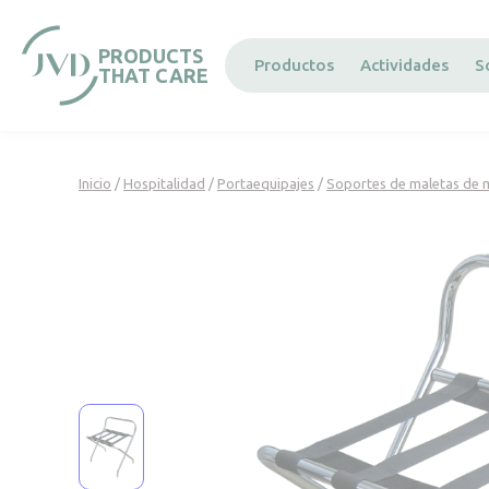
Panel de gestión de cookies
PRODUCTS
Productos
Actividades
S
THAT CARE
Inicio
/
Hospitalidad
/
Portaequipajes
/
Soportes de maletas de 