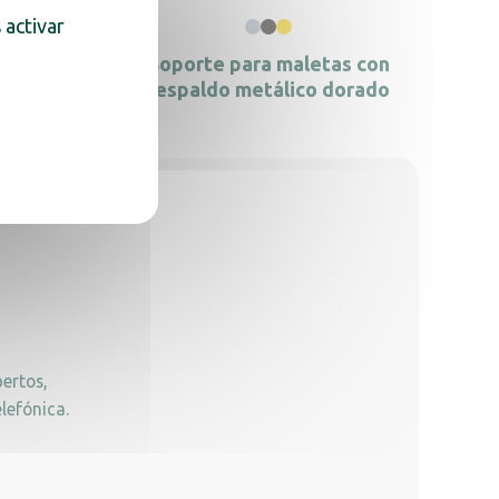
 activar
negro
Soporte para maletas con
respaldo metálico dorado
ertos,
lefónica.