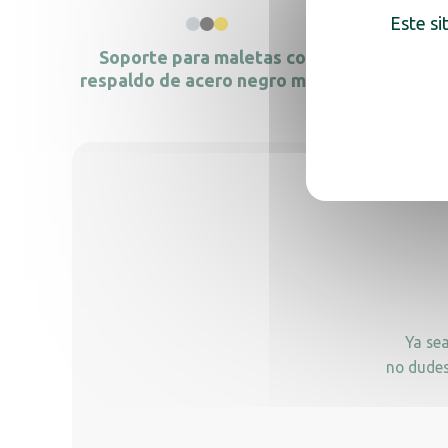
Este si
Soporte para maletas con
Soport
respaldo de acero negro mate
Ya se
no dudes