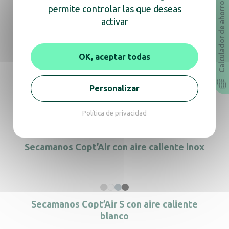
Calculador de ahorro
permite controlar las que deseas
activar
En la misma gama, descubra
también
OK, aceptar todas
Personalizar
Secamanos Exp’Air aluminio
Política de privacidad
Secamanos Copt’Air con aire caliente inox
Secamanos Copt’Air S con aire caliente
blanco