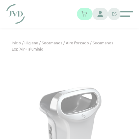
Panel de gestión de cookies
ES
Inicio
/
Higiene
/
Secamanos
/
Aire forzado
/ Secamanos
Exp’Air+ aluminio