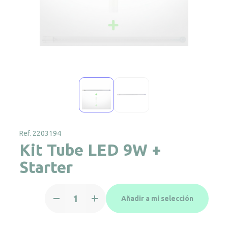
Ref. 2203194
Kit Tube LED 9W +
Starter
Kit
Añadir a mi selección
Tube
LED
9W