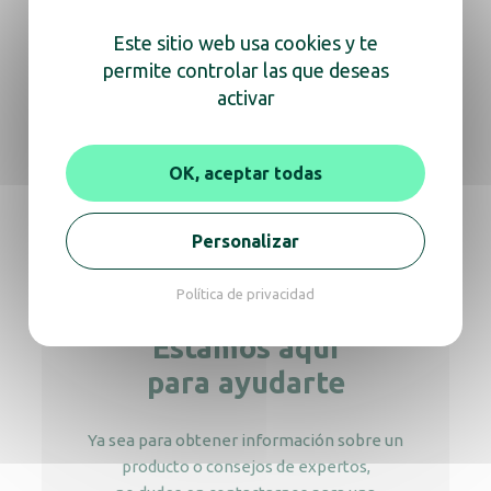
Este sitio web usa cookies y te
permite controlar las que deseas
Tube LED UVA – Industria
activar
OK, aceptar todas
Tubo LED UVA T8 10W
Personalizar
Política de privacidad
Estamos aquí
para ayudarte
Ya sea para obtener información sobre un
producto o consejos de expertos,