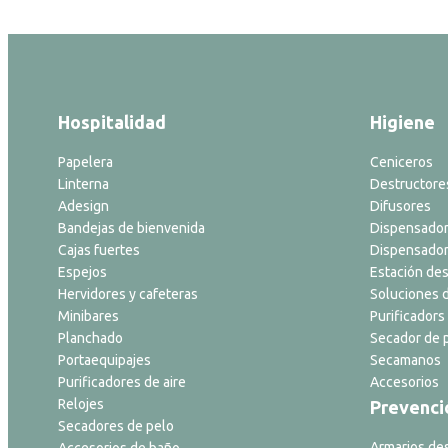
Hospitalidad
Higiene
Papelera
Ceniceros
Linterna
Destructore
Adesign
Difusores
Bandejas de bienvenida
Dispensador
Cajas fuertes
Dispensador
Espejos
Estación des
Hervidores y cafeteras
Soluciones d
Minibares
Purificadors 
Planchado
Secador de p
Portaequipajes
Secamanos
Purificadores de aire
Accesorios
Relojes
Prevenci
Secadores de pelo
Armarios de