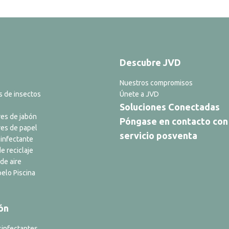
Descubre JVD
Nuestros compromisos
s de insectos
Únete a JVD
Soluciones Conectadas
es de jabón
Póngase en contacto con
es de papel
servicio posventa
infectante
e reciclaje
de aire
elo Piscina
ón
sinfectantes