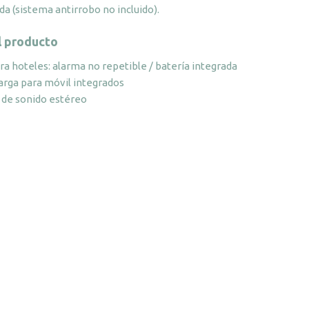
Wuze
da (sistema antirrobo no incluido).
cantidad
l producto
a hoteles: alarma no repetible / batería integrada
arga para móvil integrados
d de sonido estéreo