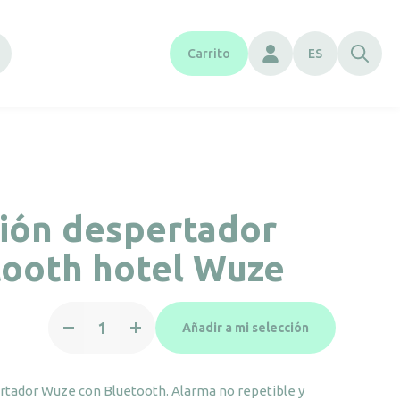
Carrito
ES
ión despertador
tooth hotel Wuze
Estación
Añadir a mi selección
despertador
Bluetooth
hotel
rtador Wuze con Bluetooth. Alarma no repetible y