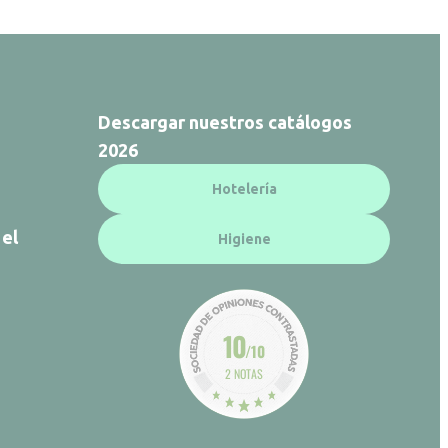
Descargar nuestros catálogos
2026
Hotelería
 el
Higiene
10
/10
2 NOTAS