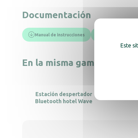
Documentación
Manual de instrucciones
Ficha técnica
Este si
En la misma gama, descub
Estación despertador
Bluetooth hotel Wave