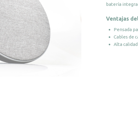
batería integra
Ventajas de
Pensada par
Cables de c
Alta calida