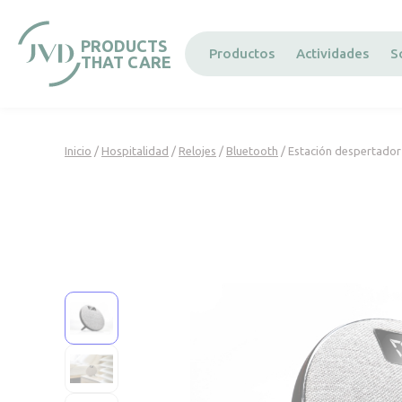
Panel de gestión de cookies
PRODUCTS
Productos
Actividades
S
THAT CARE
Inicio
/
Hospitalidad
/
Relojes
/
Bluetooth
/ Estación despertador