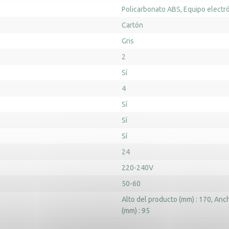
Policarbonato ABS
Equipo electr
Cartón
Gris
2
Sí
4
Sí
Sí
Sí
24
220-240V
50-60
Alto del producto (mm) : 170
Anch
(mm) : 95