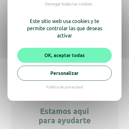
RODILLO CENTRAL MAXI BLANCO
Denegar todas las cookies
Este sitio web usa cookies y te
permite controlar las que deseas
Dispensador de toallas de mano Yaliss
activar
blanco
OK, aceptar todas
Yaliss Jumbo 400 negro mate
Personalizar
Política de privacidad
Estamos aquí
para ayudarte