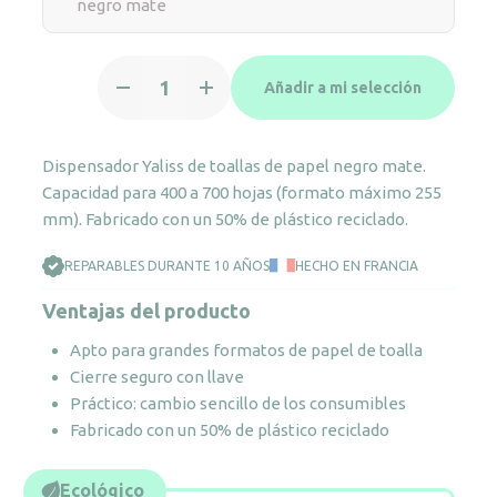
negro mate
Dispensador
Añadir a mi selección
de
toallas
de
Dispensador Yaliss de toallas de papel negro mate.
papel
Capacidad para 400 a 700 hojas (formato máximo 255
Yaliss
mm). Fabricado con un 50% de plástico reciclado.
negro
mate
REPARABLES DURANTE 10 AÑOS
HECHO EN FRANCIA
cantidad
Ventajas del producto
Apto para grandes formatos de papel de toalla
Cierre seguro con llave
Práctico: cambio sencillo de los consumibles
Fabricado con un 50% de plástico reciclado
Ecológico