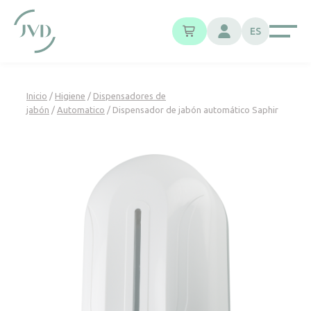
Panel de gestión de cookies
ES
Inicio
/
Higiene
/
Dispensadores de
jabón
/
Automatico
/ Dispensador de jabón automático Saphir