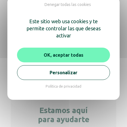
Denegar todas las cookies
Este sitio web usa cookies y te
Dispensador jabón en gel automático Yaliss
permite controlar las que deseas
blanco
activar
OK, aceptar todas
Dispensador automático de jabón en gel
Yaliss inox
Personalizar
Política de privacidad
Estamos aquí
para ayudarte