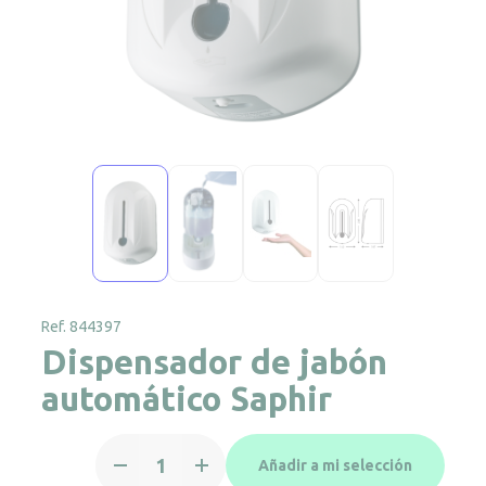
Ref. 844397
Dispensador de jabón
automático Saphir
Dispensador
Añadir a mi selección
de