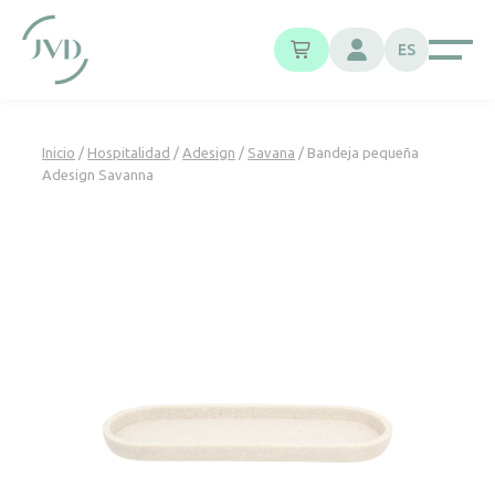
Panel de gestión de cookies
ES
Inicio
/
Hospitalidad
/
Adesign
/
Savana
/ Bandeja pequeña
Adesign Savanna