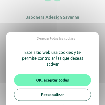
Jabonera Adesign Savanna
Denegar todas las cookies
Este sitio web usa cookies y te
Estamos aquí
permite controlar las que deseas
para ayudarte
activar
Ya sea para obtener información sobre un
OK, aceptar todas
producto o consejos de expertos,
no dudes en contactarnos para una
videollamada o una conversación telefónica.
Personalizar