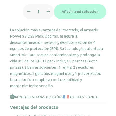
Armario
Añadir a mi selección
Novven
3
DSS
La solución más avanzada del mercado, el armario
Pack
Novven 3 DSS Pack Óptimo, asegura la
Óptimo
descontaminación, secado y desodorización de 4
cantidad
equipos de protección (EPI). Su tecnología patentada
Smart Air Care reduce contaminantes y prolonga la
vida útil de los EPI. El pack incluye 8 perchas (4 con
pinzas), 2 barras soplantes, 1 rejilla, 2 secadores
magnéticos, 2 ganchos magnéticos y 1 pulverizador.
Una solución completa con trazabilidad y
mantenimiento sencillo.
REPARABLES DURANTE 10 AÑOS
HECHO EN FRANCIA
Ventajas del producto