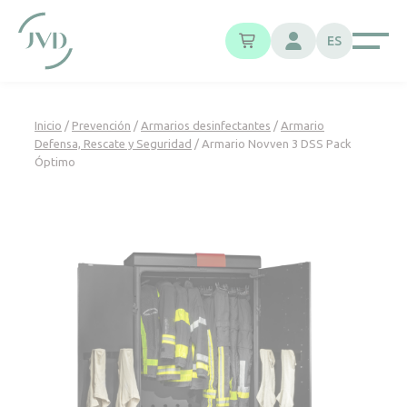
Panel de gestión de cookies
ES
Inicio
/
Prevención
/
Armarios desinfectantes
/
Armario
Defensa, Rescate y Seguridad
/ Armario Novven 3 DSS Pack
Óptimo