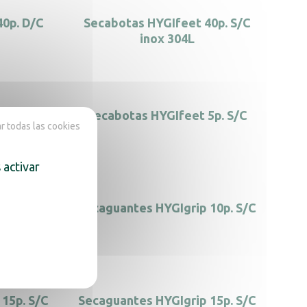
40p. D/C
Secabotas HYGIfeet 40p. S/C
inox 304L
0p. S/C
Secabotas HYGIfeet 5p. S/C
 todas las cookies
 activar
60p. D/C
Secaguantes HYGIgrip 10p. S/C
15p. S/C
Secaguantes HYGIgrip 15p. S/C