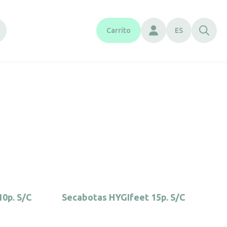
Carrito
ES
0p. S/C
Secabotas HYGIfeet 15p. S/C