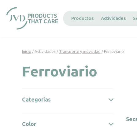
Panel de gestión de cookies
PRODUCTS
Productos
Actividades
S
THAT CARE
Inicio
/ Actividades /
Transporte y movilidad
/ Ferroviario
Ferroviario
Categorías
Seca
Color