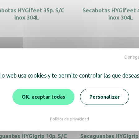
botas HYGIfeet 35p. S/C
Secabotas HYGIfeet 
inox 304L
inox 304L
botas HYGIfeet 50p. D/C
Secabotas HYGIfeet 5
Denegar
inox 304L
inox 304L
tio web usa cookies y te permite controlar las que deseas
abotas HYGIfeet 5p. S/C
Secabotas HYGIfeet 
OK, aceptar todas
Personalizar
inox 304L
Política de privacidad
guantes HYGIgrip 10p. S/C
Secaguantes HYGIgrip 