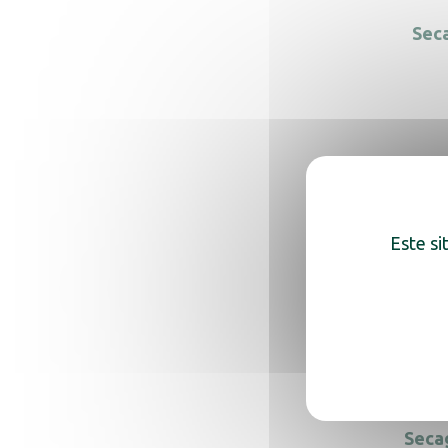
Seca
Seca
Este si
Sec
Seca