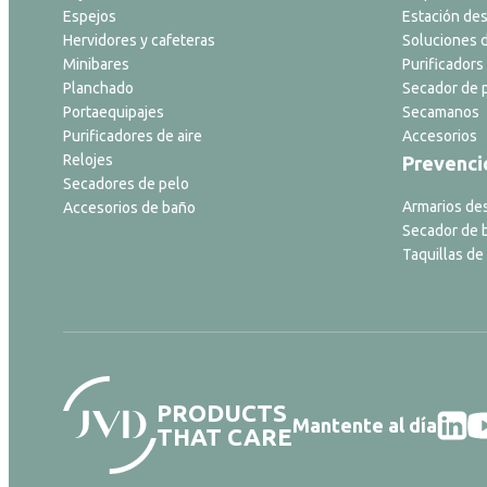
Espejos
Estación des
Hervidores y cafeteras
Soluciones d
Minibares
Purificadors 
Planchado
Secador de p
Portaequipajes
Secamanos
Purificadores de aire
Accesorios
Relojes
Prevenci
Secadores de pelo
Armarios de
Accesorios de baño
Secador de 
Taquillas de
PRODUCTS
Mantente al día
THAT CARE