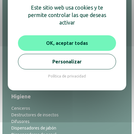
Adesign
Este sitio web usa cookies y te
Bandejas de bienvenida
permite controlar las que deseas
Cajas fuertes
activar
Espejos
Hervidores y cafeteras
Minibares
OK, aceptar todas
Planchado
Portaequipajes
Purificadores de aire
Personalizar
Relojes
Secadores de pelo
Política de privacidad
Accesorios de baño
Higiene
Ceniceros
Destructores de insectos
Difusores
Dispensadores de jabón