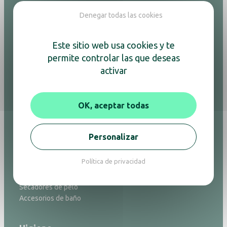
Denegar todas las cookies
Hospitalidad
Este sitio web usa cookies y te
Linterna
permite controlar las que deseas
Papelera
activar
Adesign
Bandejas de bienvenida
Cajas fuertes
OK, aceptar todas
Espejos
Hervidores y cafeteras
Minibares
Personalizar
Planchado
Portaequipajes
Política de privacidad
Purificadores de aire
Relojes
Secadores de pelo
Accesorios de baño