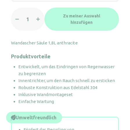
Wandascher
Zu meiner Auswahl
Säule
hinzufügen
1,8L
anthracite
Menge
Wandascher Säule 1,8L anthracite
Produktvorteile
Entwickelt, um das Eindringen von Regenwasser
zu begrenzen
Innentrichter, um den Rauch schnell zu ersticken
Robuste Konstruktion aus Edelstahl 304
Inklusive Wandmontageset
Einfache Wartung
Umweltfreundlich
Fördert das Recycling von