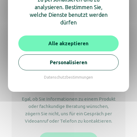
analysieren. Bestimmen Sie,
welche Dienste benutzt werden
dürfen
Wandascher SLIM, 3 l
Alle akzeptieren
Personalisieren
Wir sind für Sie da
Datenschutzbestimmungen
um Ihnen zu helfen
Egal, ob Sie Informationen zu einem Produkt
oder fachkundige Beratung wünschen,
zögern Sie nicht, uns für ein Gespräch per
Videoanruf oder Telefon zu kontaktieren.