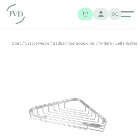
Cookie-Einstellungen
DE
Start
/
Gastgewerbe
/
Badezimmeraccesoires
/
Andere
/ Seifenhalter