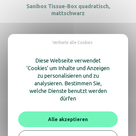
Sanibox Tissue-Box quadratisch,
mattschwarz
Verbiete alle Cookies
Sanibox Hygienebeutelspender, chrom
Diese Webseite verwendet
'Cookies' um Inhalte und Anzeigen
zu personalisieren und zu
analysieren. Bestimmen Sie,
Wir sind für Sie da
welche Dienste benutzt werden
um Ihnen zu helfen
dürfen
Egal, ob Sie Informationen zu einem Produkt
Alle akzeptieren
oder fachkundige Beratung wünschen,
zögern Sie nicht, uns für ein Gespräch per