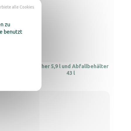
rbiete alle Cookies
en zu
te benutzt
 10L
Ascher 5,9 l und Abfallbehälter
43 l