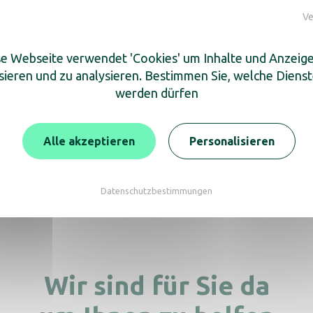
Ve
blatt
e Webseite verwendet 'Cookies' um Inhalte und Anzeig
sieren und zu analysieren. Bestimmen Sie, welche Diens
cken Sie auch
werden dürfen
Alle akzeptieren
Personalisieren
scher 12,5 l auf Sockel
Plastik-Standascher
Datenschutzbestimmungen
Wir sind für Sie da