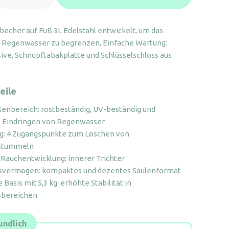
uß
L
cher auf Fuß 3L Edelstahl entwickelt, um das
delstahl
n Regenwasser zu begrenzen, Einfache Wartung:
enge
sive, Schnupftabakplatte und Schlüsselschloss aus
eile
ßenbereich: rostbeständig, UV-beständig und
 Eindringen von Regenwasser
g: 4 Zugangspunkte zum Löschen von
nstummeln
Rauchentwicklung: innerer Trichter
gsvermögen: kompaktes und dezentes Säulenformat
Basis mit 5,3 kg: erhöhte Stabilität in
sbereichen
ndlich