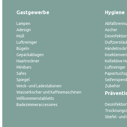
Gastgewerbe
Hygiene
Lampen
Abfalltrenn
Adesign
Ascher
Müll
Desinfektion
Luftreiniger
Duftzerstäu
Bügeln
Händetrock
Gepäckablagen
Insektenver
Haartrockner
Kollektive H
Minibars
Luftreiniger
Safes
Papiertuchs
Spiegel
Seifenspend
Weck- und Ladestationen
Zubehör
Wasserkocher und Kaffeemaschinen
Präventi
Willkommenstabletts
Desinfektio
Badezimmeraccesoires
Trocknungs
Stiefel- un