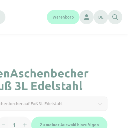
Warenkorb
DE
enAschenbecher
uß 3L Edelstahl
henbecher auf Fuß 3L Edelstahl
öhrenAschenbecher
Zu meiner Auswahl hinzufügen
uf