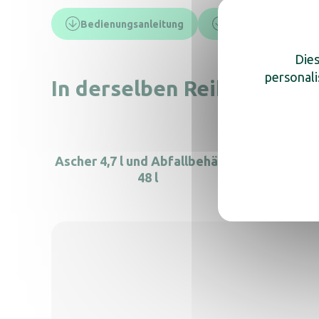
Bedienungsanleitung
Technisches Daten
Dies
personali
In derselben Reihe, entde
Ascher 4,7 l und Abfallbehälter
Totem-A
48 l