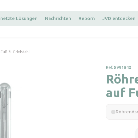
rnetzte Lösungen
Nachrichten
Reborn
JVD entdecken
Fuß 3L Edelstahl
Ref. 8991840
Röhr
auf F
RöhrenAsc
R
a