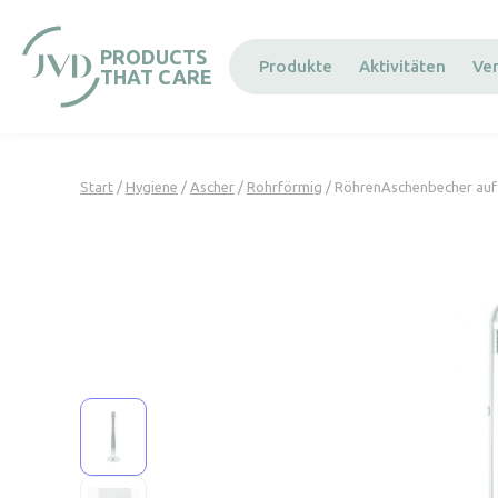
Cookie-Einstellungen
PRODUCTS
Produkte
Aktivitäten
Ve
THAT CARE
Start
/
Hygiene
/
Ascher
/
Rohrförmig
/ RöhrenAschenbecher auf 