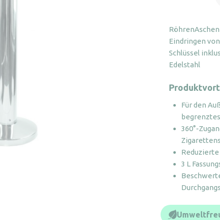
F
3
RöhrenAschenbe
E
Eindringen vo
M
Schlüssel inklu
Edelstahl
Produktvort
Für den Au
begrenztes
360°-Zugan
Zigarette
Reduzierte 
3 L Fassun
Beschwerte 
Durchgang
Umweltfreu