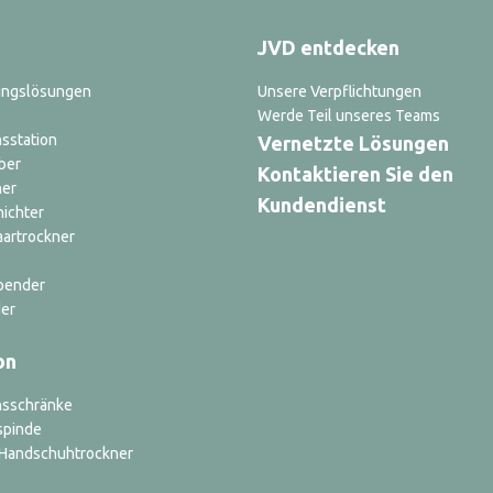
JVD entdecken
ungslösungen
Unsere Verpflichtungen
Werde Teil unseres Teams
sstation
Vernetzte Lösungen
ber
Kontaktieren Sie den
ner
Kundendienst
nichter
aartrockner
pender
er
on
nsschränke
spinde
d Handschuhtrockner