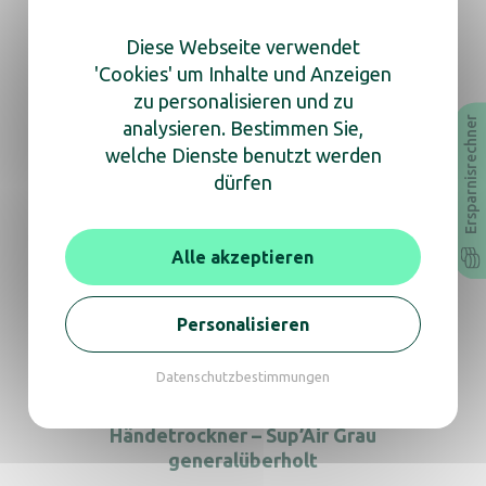
Bedienungsanleitung
Diese Webseite verwendet
Technisches Datenblatt
'Cookies' um Inhalte und Anzeigen
zu personalisieren und zu
Ersparnisrechner
analysieren. Bestimmen Sie,
In derselben Reihe, entdecken
welche Dienste benutzt werden
Sie auch
dürfen
Alle akzeptieren
Händetrockner – Exp’Air Weiß
generalüberholt
Personalisieren
Datenschutzbestimmungen
Händetrockner – Sup’Air Grau
generalüberholt