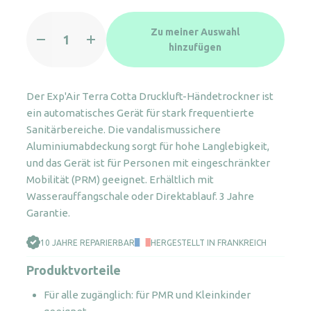
Exp'Air
Zu meiner Auswahl
Terra
hinzufügen
Cotta
Druckluft-
Händetrockner
Der Exp'Air Terra Cotta Druckluft-Händetrockner ist
Menge
ein automatisches Gerät für stark frequentierte
Sanitärbereiche. Die vandalismussichere
Aluminiumabdeckung sorgt für hohe Langlebigkeit,
und das Gerät ist für Personen mit eingeschränkter
Mobilität (PRM) geeignet. Erhältlich mit
Wasserauffangschale oder Direktablauf. 3 Jahre
Garantie.
10 JAHRE REPARIERBAR
HERGESTELLT IN FRANKREICH
Produktvorteile
Für alle zugänglich: für PMR und Kleinkinder