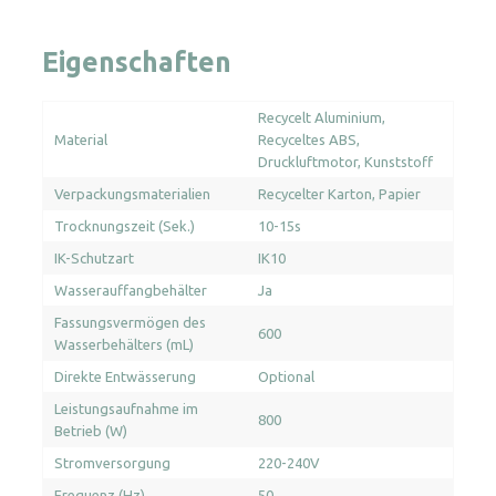
Eigenschaften
Recycelt Aluminium
Material
Recyceltes ABS
Druckluftmotor
Kunststoff
Verpackungsmaterialien
Recycelter Karton
Papier
Trocknungszeit (Sek.)
10-15s
IK-Schutzart
IK10
Wasserauffangbehälter
Ja
Fassungsvermögen des
600
Wasserbehälters (mL)
Direkte Entwässerung
Optional
Leistungsaufnahme im
800
Betrieb (W)
Stromversorgung
220-240V
Frequenz (Hz)
50