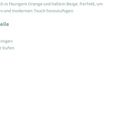
sh in feurigem Orange und hellem Beige. Perfekt, um
en und modernen Touch hinzuzufügen.
eile
einigen
e Kufen