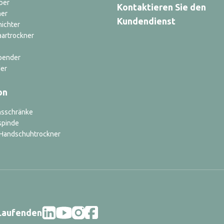
ber
Kontaktieren Sie den
ner
Kundendienst
nichter
aartrockner
pender
er
on
nsschränke
spinde
d Handschuhtrockner
 Laufenden