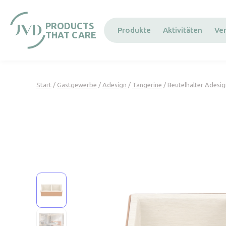
Cookie-Einstellungen
PRODUCTS
Produkte
Aktivitäten
Ve
THAT CARE
Start
/
Gastgewerbe
/
Adesign
/
Tangerine
/ Beutelhalter Adesi