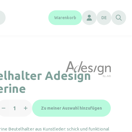
Warenkorb
DE
lhalter Adesign
erine
eutelhalter
Zu meiner Auswahl hinzufügen
design
angerine
enge
ine Beutelhalter aus Kunstleder: schick und funktional