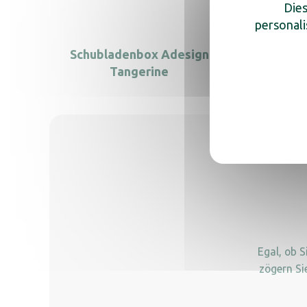
Dies
personali
Schubladenbox Adesign
Sch
Tangerine
Egal, ob 
zögern Si