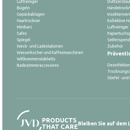
Luftreiniger
Duftzerstäu
Bügeln
Händetrock
Gepäckablagen
Insektenver
Haartrockner
Kollektive H
Minibars
Luftreiniger
Safes
Papiertuchs
Spiegel
Seifenspend
Weck- und Ladestationen
Zubehör
Wasserkocher und Kaffeemaschinen
Präventi
Willkommenstabletts
Desinfektio
Badezimmeraccesoires
Trocknungs
Stiefel- un
PRODUCTS
Bleiben Sie auf dem
THAT CARE