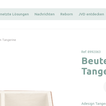
rnetzte Lösungen
Nachrichten
Reborn
JVD entdecken
gn Tangerine
Ref. 8992063
Beute
Tang
B
A
T
M
Adesign Tanger