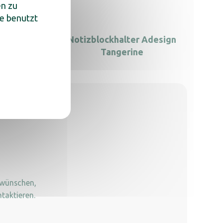
en zu
te benutzt
Adesign
Notizblockhalter Adesign
Tangerine
 wünschen,
taktieren.