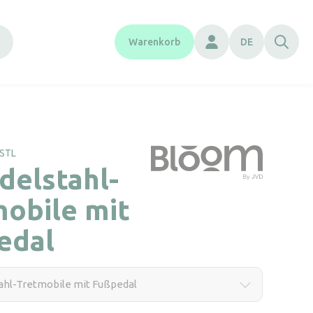
Warenkorb
DE
SSTL
delstahl-
obile mit
edal
ahl-Tretmobile mit Fußpedal