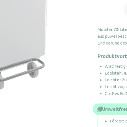
7
E
T
m
Mobiler 70-Lit
F
aus pulverbesc
M
Entleerung des
Produktvort
Wird fertig
Edelstahl 4
Leichter Z
Leicht zug
Großes Fuß
Umweltfreu
Fördert 