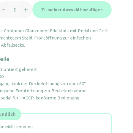
0L
Zu meiner Auswahl hinzufügen
delstahl-
retmobile
it
er-Container Glänzender Edelstahl mit Pedal und Griff
ußpedal
hichtetem Stahl. Frontöffnung zur einfachen
enge
 Abfallsacks.
eile
 montiert geliefert
30
ugang dank der Deckelöffnung von über 80°
ängliche Frontöffnung zur Beutelentnahme
pedal für HACCP-konforme Bedienung
ndlich
die Mülltrennung