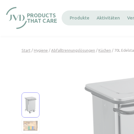
Cookie-Einstellungen
PRODUCTS
Produkte
Aktivitäten
Ve
THAT CARE
Start
/
Hygiene
/
Abfalltrennungslösungen
/
Küchen
/ 70L Edelst