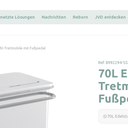
rnetzte Lösungen
Nachrichten
Reborn
JVD entdecken
ahl-Tretmobile mit Fußpedal
Ref. 8992294-S
70L E
Tretm
Fußp
70L Edelst