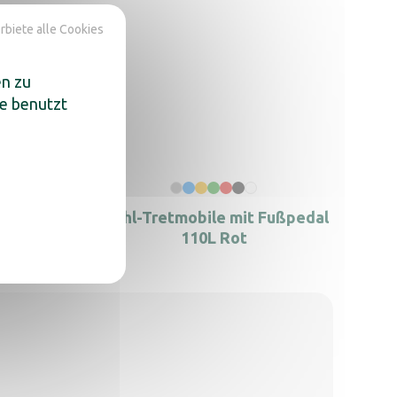
rbiete alle Cookies
en zu
te benutzt
hmen
Stahl-Tretmobile mit Fußpedal
110L Rot