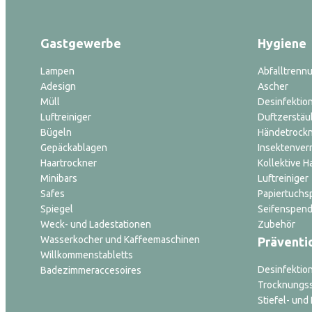
Gastgewerbe
Hygiene
Lampen
Abfalltrenn
Adesign
Ascher
Müll
Desinfektion
Luftreiniger
Duftzerstäu
Bügeln
Händetrock
Gepäckablagen
Insektenver
Haartrockner
Kollektive H
Minibars
Luftreiniger
Safes
Papiertuchs
Spiegel
Seifenspend
Weck- und Ladestationen
Zubehör
Wasserkocher und Kaffeemaschinen
Präventi
Willkommenstabletts
Desinfektio
Badezimmeraccesoires
Trocknungs
Stiefel- un