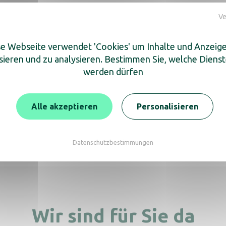
Ve
e Webseite verwendet 'Cookies' um Inhalte und Anzeig
sieren und zu analysieren. Bestimmen Sie, welche Diens
cken Sie auch
werden dürfen
Alle akzeptieren
Personalisieren
warzer Behälter 30L
Tablett-Führungsra
Edelstahl
Datenschutzbestimmungen
Wir sind für Sie da