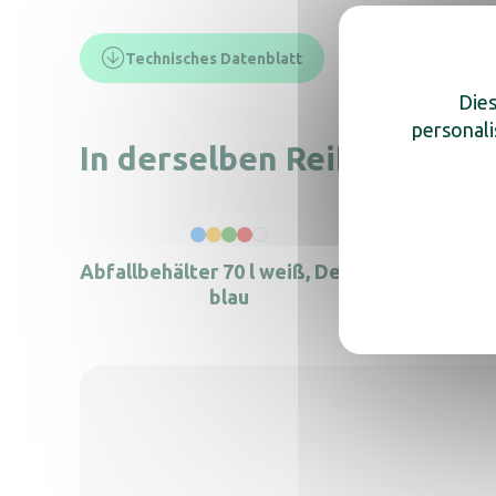
Technisches Datenblatt
Dies
personali
In derselben Reihe, entde
Abfallbehälter 70 l weiß, Deckel
Sch
blau