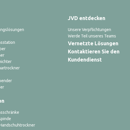
JVD entdecken
ungslösungen
Unsere Verpflichtungen
Werde Teil unseres Teams
sstation
Vernetzte Lösungen
ber
Kontaktieren Sie den
ner
Kundendienst
nichter
aartrockner
pender
er
on
nsschränke
spinde
d Handschuhtrockner