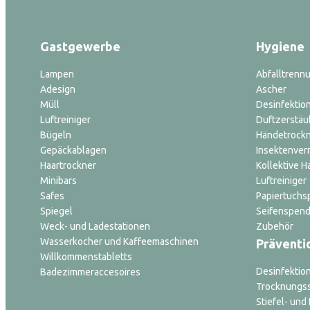
Gastgewerbe
Hygiene
Lampen
Abfalltrenn
Adesign
Ascher
Müll
Desinfektion
Luftreiniger
Duftzerstäu
Bügeln
Händetrock
Gepäckablagen
Insektenver
Haartrockner
Kollektive H
Minibars
Luftreiniger
Safes
Papiertuchs
Spiegel
Seifenspend
Weck- und Ladestationen
Zubehör
Wasserkocher und Kaffeemaschinen
Präventi
Willkommenstabletts
Desinfektio
Badezimmeraccesoires
Trocknungs
Stiefel- un