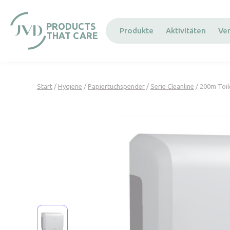
Cookie-Einstellungen
PRODUCTS
Produkte
Aktivitäten
Ve
THAT CARE
Start
/
Hygiene
/
Papiertuchspender
/
Serie Cleanline
/ 200m Toil