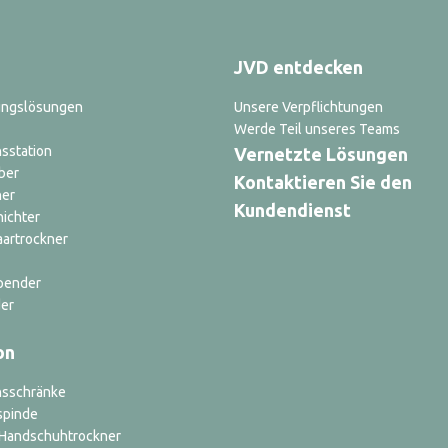
JVD entdecken
ungslösungen
Unsere Verpflichtungen
Werde Teil unseres Teams
sstation
Vernetzte Lösungen
ber
Kontaktieren Sie den
ner
Kundendienst
nichter
aartrockner
pender
er
on
nsschränke
spinde
d Handschuhtrockner