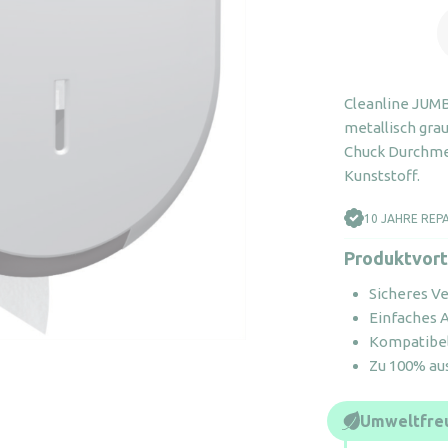
2
T
C
g
Cleanline JUMB
M
metallisch gr
Chuck Durchme
Kunststoff.
10 JAHRE REP
Produktvort
Sicheres V
Einfaches 
Kompatibel
Zu 100% aus
Umweltfreu