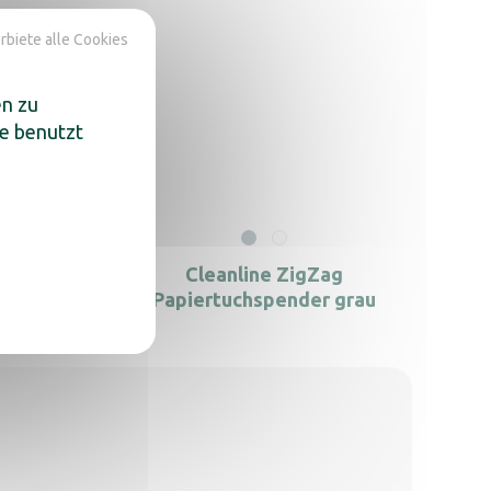
rbiete alle Cookies
en zu
te benutzt
Maxi
Cleanline ZigZag
Papiertuchspender grau