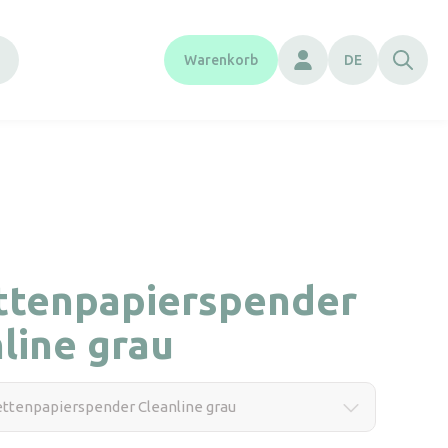
Warenkorb
DE
m
ettenpapierspender
line grau
ettenpapierspender Cleanline grau