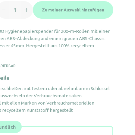
00m
Zu meiner Auswahl hinzufügen
oilettenpapierspender
leanline
rau
O Hygienepapierspender für 200-m-Rollen mit einer
enge
auen ABS-Abdeckung und einem grauen ABS-Chassis.
sser 45mm. Hergestellt aus 100% recyceltem
ARIERBAR
eile
erschließen mit festem oder abnehmbarem Schlüssel
Auswechseln der Verbrauchsmaterialien
 mit allen Marken von Verbrauchsmaterialien
 recyceltem Kunststoff hergestellt
ndlich