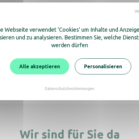
Ve
e Webseite verwendet 'Cookies' um Inhalte und Anzeig
sieren und zu analysieren. Bestimmen Sie, welche Diens
cken Sie auch
werden dürfen
Alle akzeptieren
Personalisieren
nline Jumbo 200 grau
Spender Cleanline 
Frontentleerung
Mattschwarz
Datenschutzbestimmungen
Wir sind für Sie da