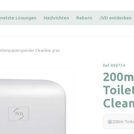
rnetzte Lösungen
Nachrichten
Reborn
JVD entdecken
ettenpapierspender Cleanline grau
Ref. 899734
200
Toil
Clean
200m Toil