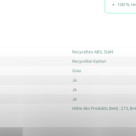
100 % re
Recyceltes ABS
Stahl
Recycelter Karton
Grau
Ja
Ja
Ja
Höhe des Produkts (mm) : 275
Bre