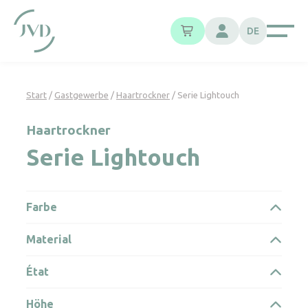
Cookie-Einstellungen
DE
Start
/
Gastgewerbe
/
Haartrockner
/ Serie Lightouch
Haartrockner
Serie Lightouch
Farbe
Material
État
Höhe