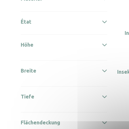
État
I
Höhe
Breite
Inse
Tiefe
Flächendeckung