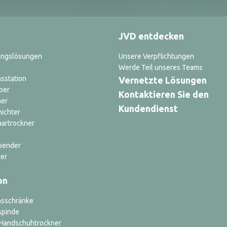
JVD entdecken
ungslösungen
Unsere Verpflichtungen
Werde Teil unseres Teams
sstation
Vernetzte Lösungen
ber
Kontaktieren Sie den
ner
Kundendienst
nichter
aartrockner
pender
er
on
nsschränke
spinde
d Handschuhtrockner