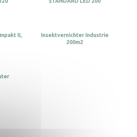
120
STANDARD LED 200
mpakt II,
Insektvernichter Industrie
200m2
hter