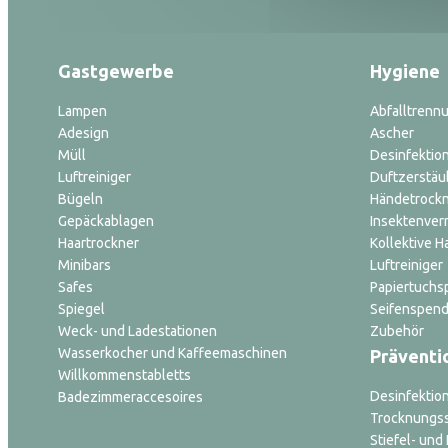
Gastgewerbe
Hygiene
Lampen
Abfalltrenn
Adesign
Ascher
Müll
Desinfektion
Luftreiniger
Duftzerstäu
Bügeln
Händetrock
Gepäckablagen
Insektenver
Haartrockner
Kollektive H
Minibars
Luftreiniger
Safes
Papiertuchs
Spiegel
Seifenspend
Weck- und Ladestationen
Zubehör
Wasserkocher und Kaffeemaschinen
Präventi
Willkommenstabletts
Desinfektio
Badezimmeraccesoires
Trocknungs
Stiefel- un